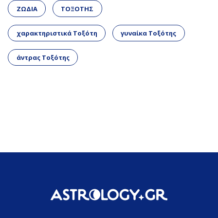
ΖΩΔΙΑ
ΤΟΞΟΤΗΣ
χαρακτηριστικά Τοξότη
γυναίκα Τοξότης
άντρας Τοξότης