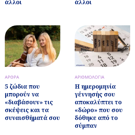
άλλοι
άλλοι
ΑΡΘΡΑ
ΑΡΙΘΜΟΛΟΓΙΑ
5 ζώδια που
Η ημερομηνία
μπορούν να
γέννησής σου
«διαβάσουν» τις
αποκαλύπτει το
σκέψεις και τα
«δώρο» που σου
συναισθήματά σου
δόθηκε από το
σύμπαν