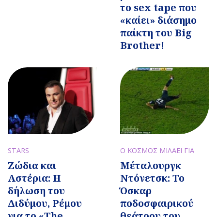
το sex tape που
«καίει» διάσημο
παίκτη του Big
Brother!
STARS
Ο ΚΟΣΜΟΣ ΜΙΛΑΕΙ ΓΙΑ
Ζώδια και
Μέταλουργκ
Αστέρια: Η
Ντόνετσκ: Το
δήλωση του
Όσκαρ
Διδύμου, Ρέμου
ποδοσφαιρικού
για το «The
θεάτρου του