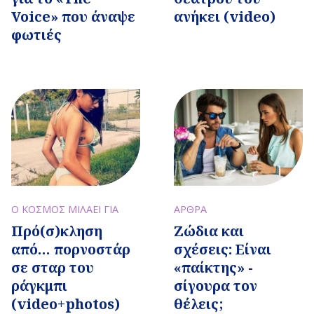
Voice» που άναψε
ανήκει (video)
φωτιές
ΑΡΘΡΑ
Ο ΚΟΣΜΟΣ ΜΙΛΑΕΙ ΓΙΑ
Ζώδια και
Πρό(σ)κληση
σχέσεις: Είναι
από… πορνοστάρ
«παίκτης» -
σε σταρ του
σίγουρα τον
ράγκμπι
θέλεις;
(video+photos)