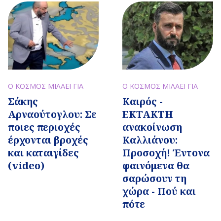
Ο ΚΟΣΜΟΣ ΜΙΛΑΕΙ ΓΙΑ
Ο ΚΟΣΜΟΣ ΜΙΛΑΕΙ ΓΙΑ
Σάκης
Καιρός -
Αρναούτογλου: Σε
ΕΚΤΑΚΤΗ
ποιες περιοχές
ανακοίνωση
έρχονται βροχές
Καλλιάνου:
και καταιγίδες
Προσοχή! Έντονα
(video)
φαινόμενα θα
σαρώσουν τη
χώρα - Πού και
πότε