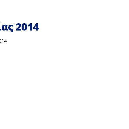
ας 2014
014