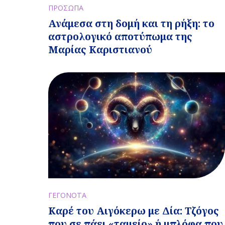
ΠΡΟΣΩΠΑ
Ανάμεσα στη δομή και τη ρήξη: το
αστρολογικό αποτύπωμα της
Μαρίας Καριστιανού
ΓΕΓΟΝΟΤΑ
Καρέ του Αιγόκερω με Δία: Τζόγος
που σε πάει «ταμείο» ή μπλόφα που