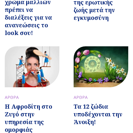
χρώμα μαλλιών
της ερωτικής
πρέπει να
ζωής μετά την
διαλέξεις για να
εγκυμοσύνη
ανανεώσεις το
look σου!
ΑΡΘΡΑ
ΑΡΘΡΑ
Η Αφροδίτη στο
Τα 12 ζώδια
Ζυγό στην
υποδέχονται την
υπηρεσία της
Άνοιξη!
ομορφιάς