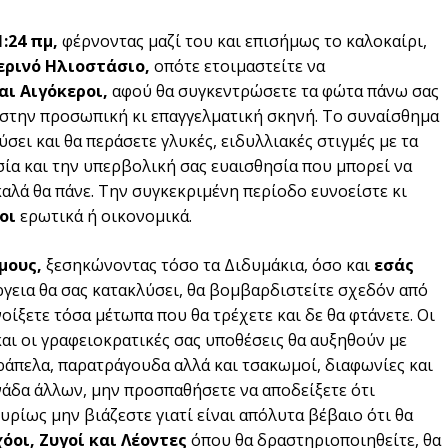
11:24 πμ,
φέρνοντας μαζί του και επισήμως το καλοκαίρι,
ερινό Ηλιοστάσιο,
οπότε ετοιμαστείτε να
και Αιγόκεροι,
αφού θα συγκεντρώσετε τα φώτα πάνω σας
ε στην προσωπική κι επαγγελματική σκηνή. Το συναίσθημα
σει και θα περάσετε γλυκές, ειδυλλιακές στιγμές με τα
ία και την υπερβολική σας ευαισθησία που μπορεί να
 καλά θα πάνε. Την συγκεκριμένη περίοδο ευνοείστε κι
οι
ερωτικά ή οικονομικά.
ύμους,
ξεσηκώνοντας τόσο τα Διδυμάκια, όσο και
εσάς
ργεια θα σας κατακλύσει, θα βομβαρδιστείτε σχεδόν από
οίξετε τόσα μέτωπα που θα τρέχετε και δε θα φτάνετε. Οι
 και οι γραφειοκρατικές σας υποθέσεις θα αυξηθούν με
άπελα, παρατράγουδα αλλά και τσακωμοί, διαφωνίες και
πνάδα άλλων, μην προσπαθήσετε να αποδείξετε ότι
ρίως μην βιάζεστε γιατί είναι απόλυτα βέβαιο ότι θα
όοι, Ζυγοί και Λέοντες
όπου θα δραστηριοποιηθείτε, θα