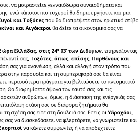
θους, να μοιραστείτε γενναιόδωρα συναισθήματα και
ης, ενώ κάποιοι πιο τυχεροί θα δημιουργήσετε και μια
Ζυγοί και Τοξότες
που θα διαπρέψετε στον ερωτικό στίβ
κίνοι και Αιγόκεροι
θα δείτε τα οικονομικά σας να
52 ώρα Ελλάδας, στις
24° 03’ των Διδύμων,
επηρεάζοντας
απέναντί σας,
Τοξότες, όπως, επίσης, Παρθένους και
τάση σας για ανανέωση, αλλά και αλλαγή στον τρόπο που
ερα στην παρουσία και τη συμπεριφορά σας θα είναι
θετε περισσότερα πράγματα για βελτιώσετε το πνευματικό
ση. Θα διαφημίσετε άψογα τον εαυτό σας και τις
α αρκετών ανθρώπων, όμως, η διάσπαση της ενέργειάς σας
 επιπόλαιη στάση σας σε διάφορα ζητήματα θα
 τη σχέση σας είτε στη δουλειά σας. Εσείς οι
Υδροχόοι,
ες σας να διασκεδάσετε, να φλερτάρετε, να γνωριστείτε και
Σκορπιοί
να κάνετε συμφωνίες ή να αποδεχτείτε