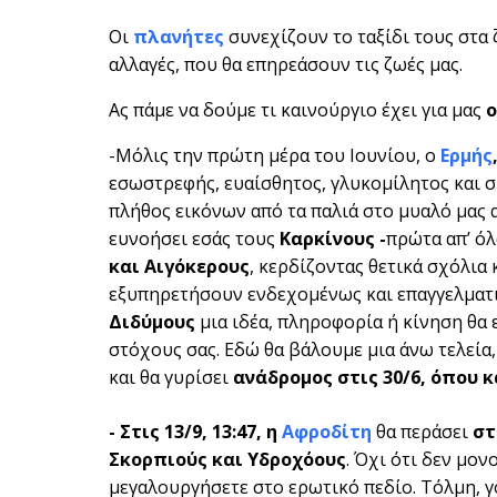
Οι
πλανήτες
συνεχίζουν το ταξίδι τους στα 
αλλαγές, που θα επηρεάσουν τις ζωές μας.
Ας πάμε να δούμε τι καινούργιο έχει για μας
-Μόλις την πρώτη μέρα του Ιουνίου, ο
Ερμής
εσωστρεφής, ευαίσθητος, γλυκομίλητος και σ
πλήθος εικόνων από τα παλιά στο μυαλό μας 
ευνοήσει εσάς τους
Καρκίνους -
πρώτα απ’ όλ
και Αιγόκερους
, κερδίζοντας θετικά σχόλια 
εξυπηρετήσουν ενδεχομένως και επαγγελματι
Διδύμους
μια ιδέα, πληροφορία ή κίνηση θα
στόχους σας. Εδώ θα βάλουμε μια άνω τελεία
και θα γυρίσει
ανάδρομος στις 30/6, όπου κ
- Στις 13/9,
13:47, η
Αφροδίτη
θα περάσει
στ
Σκορπιούς και Υδροχόους
. Όχι ότι δεν μο
μεγαλουργήσετε στο ερωτικό πεδίο. Τόλμη, γ