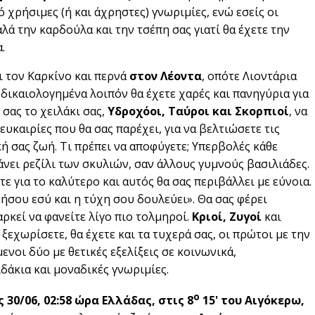
 χρήσιμες (ή και άχρηστες) γνωριμίες, ενώ εσείς οι
αλά την καρδούλα και την τσέπη σας γιατί θα έχετε την
.
ι τον Καρκίνο και περνά
στον Λέοντα
, οπότε Λιοντάρια
 δικαιολογημένα λοιπόν θα έχετε χαρές και πανηγύρια για
 σας το χειλάκι σας,
Υδροχόοι, Ταύροι και Σκορπιοί
, να
ευκαιρίες που θα σας παρέχει, για να βελτιώσετε τις
κή σας ζωή. Τι πρέπει να αποφύγετε; Υπερβολές κάθε
κάνει ρεζίλι των σκυλιών, σαν άλλους γυμνούς βασιλιάδες.
ε για το καλύτερο και αυτός θα σας περιβάλλει με εύνοια.
ήσου εσύ και η τύχη σου δουλεύει». Θα σας φέρει
αρκεί να φανείτε λίγο πιο τολμηροί.
Κριοί, Ζυγοί
και
 ξεχωρίσετε, θα έχετε και τα τυχερά σας, οι πρώτοι με την
ενοι δύο με θετικές εξελίξεις σε κοινωνικά,
ιδάκια και μοναδικές γνωριμίες.
ο
 30/06, 02:58 ώρα Ελλάδας, στις 8
15' του Αιγόκερω,