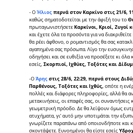
- Ο
Ήλιος
περνά στον Καρκίνο στις 21/6
, 
καθώς σηματοδοτείται με την άφιξή του το
Θ
πρωταγωνιστήσετε
Καρκίνοι, Κριοί, Ζυγοί 
και έχετε όλα τα προσόντα για να διακριθείτ
θα ρέει άφθονο, ο ρομαντισμός θα σας κατακλύ
αγαπημένα σας πρόσωπα. Λίγο την ευσυγκινησ
οδηγήσει και σε ευθιξία να προσέξετε κι όλα
εσείς,
Σκορπιοί, Ιχθύες, Τοξότες και Δίδυμ
-Ο
Άρης
στις
28/6, 22:29, περνά στους Διδ
Παρθένους, Τοξότες και Ιχθύς,
οπότε η ενέ
πολλές και διάφορες πληροφορίες, αλλά θα αν
μετακινήσεις, οι επαφές σας, οι συναντήσεις
γεωμετρική πρόοδο. Δε θα λείψουν όμως ευτρ
ατυχήματα, γι’ αυτό μην υποτιμάται την εξυ
γνωρίζετε παραπάνω από οποιονδήποτε και κυ
σκοντάψετε. Ευνοημένοι θα είστε εσείς
Υδροχ