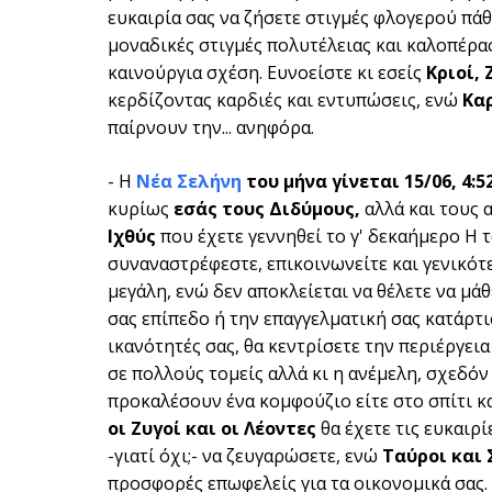
ευκαιρία σας να ζήσετε στιγμές φλογερού πά
μοναδικές στιγμές πολυτέλειας και καλοπέρασ
καινούργια σχέση. Ευνοείστε κι εσείς
Κριοί, 
κερδίζοντας καρδιές και εντυπώσεις, ενώ
Καρ
παίρνουν την... ανηφόρα.
- Η
Νέα Σελήνη
του μήνα
γίνεται 15/06, 4:
κυρίως
εσάς τους Διδύμους,
αλλά και τους 
Ιχθύς
που έχετε γεννηθεί το γ' δεκαήμερο Η 
συναναστρέφεστε, επικοινωνείτε και γενικότ
μεγάλη, ενώ δεν αποκλείεται να θέλετε να μά
σας επίπεδο ή την επαγγελματική σας κατάρτι
ικανότητές σας, θα κεντρίσετε την περιέργει
σε πολλούς τομείς αλλά κι η ανέμελη, σχεδόν
προκαλέσουν ένα κομφούζιο είτε στο σπίτι και
οι Ζυγοί και οι Λέοντες
θα έχετε τις ευκαιρί
-γιατί όχι;- να ζευγαρώσετε, ενώ
Ταύροι και 
προσφορές επωφελείς για τα οικονομικά σας.