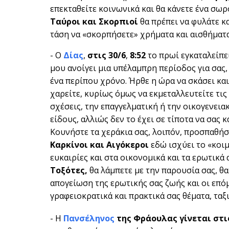
επεκταθείτε κοινωνικά και θα κάνετε ένα σωρό
Ταύροι και Σκορπιοί
θα πρέπει να φυλάτε κ
τάση να «σκορπήσετε» χρήματα και αισθήματα
- Ο
Δίας
,
στις 30/6
,
8:52
το πρωί εγκαταλείπε
μου ανοίγει μια υπέλαμπρη περίοδος για σας,
ένα περίπου χρόνο. Ήρθε η ώρα να σκάσει και
χαρείτε, κυρίως όμως να εκμεταλλευτείτε τις 
σχέσεις, την επαγγελματική ή την οικογενεια
είδους, αλλιώς δεν το έχει σε τίποτα να σας 
Κουνήστε τα χεράκια σας, λοιπόν, προσπαθήστ
Καρκίνοι και Αιγόκεροι
εδώ ισχύει το «κοιμ
ευκαιρίες και στα οικονομικά και τα ερωτικά 
Τοξότες,
θα λάμπετε με την παρουσία σας, θα
απογείωση της ερωτικής σας ζωής και οι επόμ
γραφειοκρατικά και πρακτικά σας θέματα, ταξ
- Η
Πανσέληνος
της Φράουλας γίνεται στις