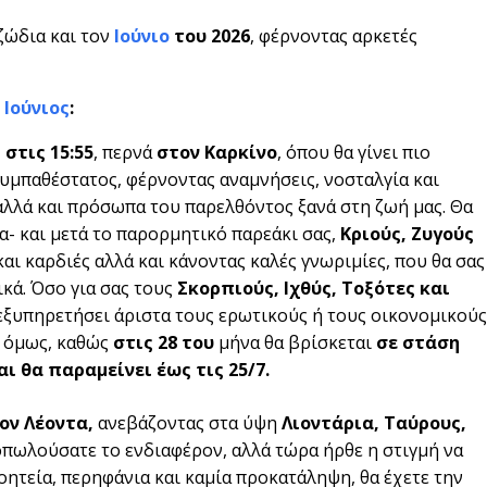
ζώδια και τον
Ιούνιο
του 2026
, φέρνοντας αρκετές
ο
Ιούνιος
:
, στις
15:55
, περνά
στον Καρκίνο
, όπου θα γίνει πιο
υμπαθέστατος, φέρνοντας αναμνήσεις, νοσταλγία και
αλλά και πρόσωπα του παρελθόντος ξανά στη ζωή μας. Θα
α- και μετά το παρορμητικό παρεάκι σας,
Κριούς, Ζυγούς
και καρδιές αλλά και κάνοντας καλές γνωριμίες, που θα σας
κά. Όσο για σας τους
Σκορπιούς, Ιχθύς, Τοξότες και
 εξυπηρετήσει άριστα τους ερωτικούς ή τους οικονομικούς
, όμως, καθώς
στις 28 του
μήνα θα βρίσκεται
σε στάση
αι θα παραμείνει έως τις 25/7.
ον Λέοντα,
ανεβάζοντας στα ύψη
Λιοντάρια, Ταύρους,
νοπωλούσατε το ενδιαφέρον, αλλά τώρα ήρθε η στιγμή να
οητεία, περηφάνια και καμία προκατάληψη, θα έχετε την