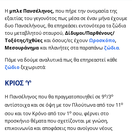
Η
μπλε Πανσέληνος,
που πήρε την ονομασία της
εξαιτίας του γεγονότος πως μέσα σε έναν μήνα έχουμε
δυο Πανσελήνους, θα επηρεάσει εντονότερα τα ζώδια
του μεταβλητού σταυρού,
Δίδυμοι/Παρθένους/
Τοξότης/Ιχθύες
και όσους/ες έχουν
Ωροσκόπο
,
Μεσουράνημα
και πλανήτες στα παραπάνω
ζώδια
.
Πάμε να δούμε αναλυτικά πως θα επηρεαστεί κάθε
ζώδιο
ξεχωριστά:
ΚΡΙΟΣ ♈
ο
ο
Η Πανσέληνος που θα πραγματοποιηθεί σε 9
/3
ο
αντίστοιχα και σε όψη με τον Πλούτωνα από τον 11
ο
σου και τον Κρόνο από τον 1
σου, φέρνει στο
προσκήνιο θέματα που σχετίζονται με γνώση,
επικοινωνία και αποφάσεις που ανοίγουν νέους