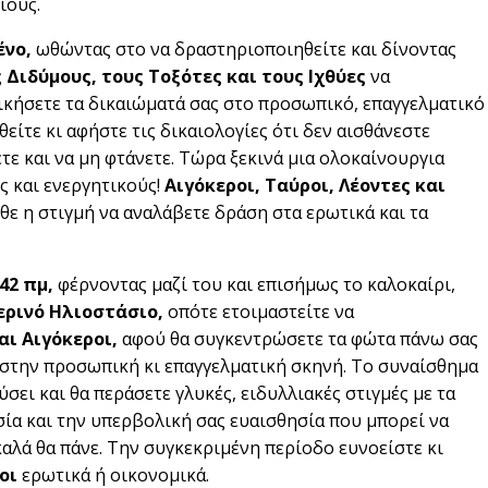
ιους.
θένο,
ωθώντας στο να δραστηριοποιηθείτε και δίνοντας
ς Διδύμους, τους Τοξότες και τους Ιχθύες
να
ικήσετε τα δικαιώματά σας στο προσωπικό, επαγγελματικό
ίτε κι αφήστε τις δικαιολογίες ότι δεν αισθάνεστε
ετε και να μη φτάνετε. Τώρα ξεκινά μια ολοκαίνουργια
ς και ενεργητικούς!
Αιγόκεροι, Ταύροι, Λέοντες και
ε η στιγμή να αναλάβετε δράση στα ερωτικά και τα
:42 πμ,
φέρνοντας μαζί του και επισήμως το καλοκαίρι,
ερινό Ηλιοστάσιο,
οπότε ετοιμαστείτε να
και Αιγόκεροι,
αφού θα συγκεντρώσετε τα φώτα πάνω σας
ε στην προσωπική κι επαγγελματική σκηνή. Το συναίσθημα
σει και θα περάσετε γλυκές, ειδυλλιακές στιγμές με τα
ία και την υπερβολική σας ευαισθησία που μπορεί να
 καλά θα πάνε. Την συγκεκριμένη περίοδο ευνοείστε κι
οι
ερωτικά ή οικονομικά.