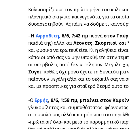
Καλωσορίζουμε τον πρώτο μήνα του καλοκαιρι
πλανητικό σκηνικό και γεγονότα, για τα οποί
δυσαρεστηθούν. Ας πάμε να δούμε τι καινούρ
-
H
Αφροδίτη,
6/6, 7:42 πμ
περνά
στον Ταύρ
παιδιά της) αλλά και
Λέοντες, Σκορπιοί και
και φυσικά να ερωτευθείτε. Κι η αλήθεια είνα
κάποιοι από σας να μην υποκύψετε στην τεμπελ
οι υπερβολές ποτέ δεν ωφέλησαν. Μεγάλη χαρά
Ζυγοί,
καθώς όχι μόνο έχετε τη δυνατότητα ν
παίρνουν μεγάλη αξία και το σεξαπίλ σας να α
και με προοπτικές για σταθερό δεσμό αυτό το
-Ο
Ερμής
, 9/6, 1:58 πμ, μπαίνει στον Καρκί
γλυκομίλητος και συμπαθέστατος, φέρνοντας 
στο μυαλό μας αλλά και πρόσωπα του παρελθό
-
πρώτα απ’ όλα- και μετά το παρορμητικό παρ
θετικά σχόλια και καρδιές αλλά και κάνοντα