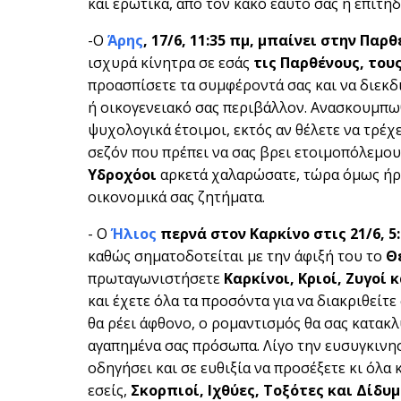
και ερωτικά, από τον κακό εαυτό σας ή επιτήδ
-Ο
Άρης
, 17/6, 11:35 πμ, μπαίνει στην Παρ
ισχυρά κίνητρα σε εσάς
τις Παρθένους
, του
προασπίσετε τα συμφέροντά σας και να διεκδ
ή οικογενειακό σας περιβάλλον. Ανασκουμπωθε
ψυχολογικά έτοιμοι, εκτός αν θέλετε να τρέχ
σεζόν που πρέπει να σας βρει ετοιμοπόλεμου
Υδροχόοι
αρκετά χαλαρώσατε, τώρα όμως ήρθ
οικονομικά σας ζητήματα.
- Ο
Ήλιος
περνά στον Καρκίνο στις 21/6
, 5
καθώς σηματοδοτείται με την άφιξή του το
Θ
πρωταγωνιστήσετε
Καρκίνοι, Κριοί, Ζυγοί 
και έχετε όλα τα προσόντα για να διακριθείτ
θα ρέει άφθονο, ο ρομαντισμός θα σας κατακλύ
αγαπημένα σας πρόσωπα. Λίγο την ευσυγκινησ
οδηγήσει και σε ευθιξία να προσέξετε κι όλα
εσείς,
Σκορπιοί, Ιχθύες, Τοξότες και Δίδυμ