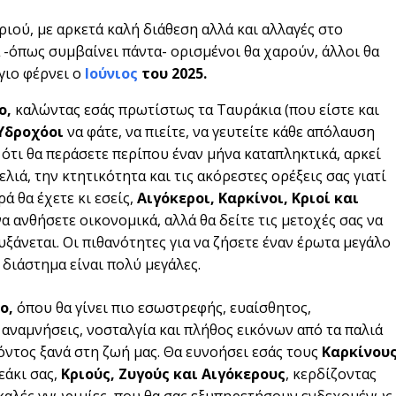
ού, με αρκετά καλή διάθεση αλλά και αλλαγές στο
α -όπως συμβαίνει πάντα- ορισμένοι θα χαρούν, άλλοι θα
γιο φέρνει ο
Ιούνιος
του 2025.
ο,
καλώντας εσάς πρωτίστως τα Ταυράκια (που είστε και
 Υδροχόοι
να φάτε, να πιείτε, να γευτείτε κάθε απόλαυση
ι ότι θα περάσετε περίπου έναν μήνα καταπληκτικά, αρκεί
ιά, την κτητικότητα και τις ακόρεστες ορέξεις σας γιατί
 θα έχετε κι εσείς,
Αιγόκεροι, Καρκίνοι, Κριοί και
α ανθήσετε οικονομικά, αλλά θα δείτε τις μετοχές σας να
υξάνεται. Οι πιθανότητες για να ζήσετε έναν έρωτα μεγάλο
 διάστημα είναι πολύ μεγάλες.
νο,
όπου θα γίνει πιο εσωστρεφής, ευαίσθητος,
αναμνήσεις, νοσταλγία και πλήθος εικόνων από τα παλιά
ντος ξανά στη ζωή μας. Θα ευνοήσει εσάς τους
Καρκίνου
εάκι σας,
Κριούς, Ζυγούς και Αιγόκερους
, κερδίζοντας
ς καλές γνωριμίες, που θα σας εξυπηρετήσουν ενδεχομένως