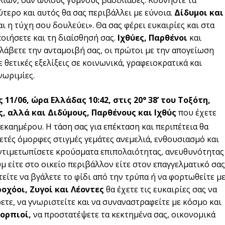
ύτερο και αυτός θα σας περιβάλλει με εύνοια.
Δίδυμοι και
αι η τύχη σου δουλεύει». Θα σας φέρει ευκαιρίες και στα
οιήσετε και τη διαίσθησή σας.
Ιχθύες, Παρθένοι
και
α λάβετε την ανταμοιβή σας, οι πρώτοι με την απογείωση
 θετικές εξελίξεις σε κοινωνικά, γραφειοκρατικά και
νωριμίες.
11/06, ώρα Ελλάδας 10:42, στις 20° 38’ του Τοξότη,
, αλλά και Διδύμους, Παρθένους και Ιχθύς
που έχετε
εκαημέρου. Η τάση σας για επέκταση και περιπέτεια θα
κετές όμορφες στιγμές γεμάτες ανεμελιά, ενθουσιασμό και
αντιμετωπίσετε κρούσματα επιπολαιότητας, ανευθυνότητας
 είτε στο οικείο περιβάλλον είτε στον επαγγελματικό σας
είτε να βγάλετε το φίδι από την τρύπα ή να φορτωθείτε μ
οχόοι, Ζυγοί και Λέοντες
θα έχετε τις ευκαιρίες σας να
ετε, να γνωριστείτε και να συναναστραφείτε με κόσμο και
κορπιοί,
να προστατέψετε τα κεκτημένα σας, οικονομικά