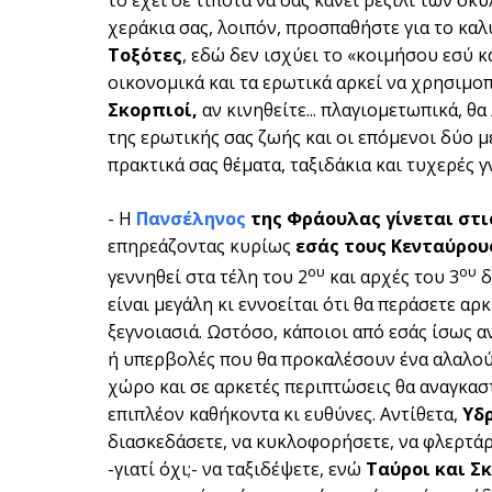
χεράκια σας, λοιπόν, προσπαθήστε για το καλ
Τοξότες
, εδώ δεν ισχύει το «κοιμήσου εσύ κ
οικονομικά και τα ερωτικά αρκεί να χρησιμοπ
Σκορπιοί,
αν κινηθείτε... πλαγιομετωπικά, θ
της ερωτικής σας ζωής και οι επόμενοι δύο με
πρακτικά σας θέματα, ταξιδάκια και τυχερές γ
- Η
Πανσέληνος
της Φράουλας γίνεται στις 
επηρεάζοντας κυρίως
εσάς τους Κενταύρους
ου
ου
γεννηθεί στα τέλη του 2
και αρχές του 3
δ
είναι μεγάλη κι εννοείται ότι θα περάσετε αρ
ξεγνοιασιά. Ωστόσο, κάποιοι από εσάς ίσως 
ή υπερβολές που θα προκαλέσουν ένα αλαλούμ
χώρο και σε αρκετές περιπτώσεις θα αναγκαστ
επιπλέον καθήκοντα κι ευθύνες. Αντίθετα,
Υδρ
διασκεδάσετε, να κυκλοφορήσετε, να φλερτάρ
-γιατί όχι;- να ταξιδέψετε, ενώ
Ταύροι και Σ