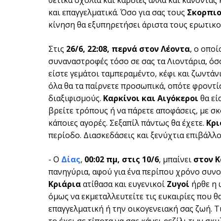
και επαγγελματικά. Όσο για σας τους
Σκορπιο
κίνηση θα εξυπηρετήσει άριστα τους ερωτικο
Στις
26/6, 22:08, περνά στον Λέοντα
, ο οποί
συναναστροφές τόσο σε σας τα Λιοντάρια, όσ
είστε γεμάτοι ταμπεραμέντο, κέφι και ζωντάνι
όλα θα τα παίρνετε προσωπικά, οπότε φροντίσ
διαξιφισμούς.
Καρκίνοι και Αιγόκεροι
θα εί
βρείτε τρόπους ή να πάρετε αποφάσεις, με σκ
κάποιες αγορές. Σεξαπίλ πάντως θα έχετε.
Κρι
περίοδο. Διασκεδάσεις και ξενύχτια επιβάλλον
- Ο
Δίας
,
00:02 πμ, στις 10/6
, μπαίνει
στον 
πανηγύρια, αφού για ένα περίπου χρόνο συνο
Κριάρια
ατίθασα και ευγενικοί
Ζυγοί
ήρθε η 
όμως να εκμεταλλευτείτε τις ευκαιρίες που θα
επαγγελματική ή την οικογενειακή σας ζωή. Τ
το έχει σε τίποτα να σας κάνει ρεζίλι των σ