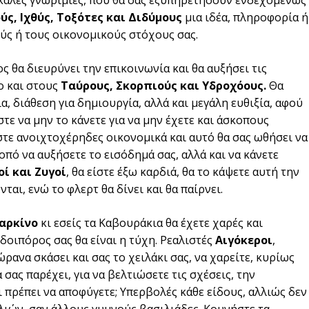
ύς, Ιχθύς, Τοξότες και Διδύμους
μια ιδέα, πληροφορία ή
ύς ή τους οικονομικούς στόχους σας.
ος θα διευρύνει την επικοινωνία και θα αυξήσει τις
ο και στους
Ταύρους, Σκορπιούς και Υδροχόους.
Θα
α, διάθεση για δημιουργία, αλλά και μεγάλη ευθιξία, αφού
τε να μην το κάνετε για να μην έχετε και άσκοπους
στε ανοιχτοχέρηδες οικονομικά και αυτό θα σας ωθήσει να
οπό να αυξήσετε το εισόδημά σας, αλλά και να κάνετε
οί και Ζυγοί
, θα είστε έξω καρδιά, θα το κάψετε αυτή την
ται, ενώ το φλερτ θα δίνει και θα παίρνει.
Καρκίνο
κι εσείς τα Καβουράκια θα έχετε χαρές και
δοιπόρος σας θα είναι η τύχη. Ρεαλιστές
Αιγόκεροι
,
ώρανα σκάσει και σας το χειλάκι σας, να χαρείτε, κυρίως
 σας παρέχει, για να βελτιώσετε τις σχέσεις, την
ι πρέπει να αποφύγετε; Υπερβολές κάθε είδους, αλλιώς δεν
κυλιών, σαν άλλους γυμνούς βασιλιάδες. Κουνήστε τα