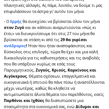
πλανητικές αλλαγές. Ας πάμε, λοιπόν, να δούμε τι μας
επιφυλάσσουν τα άστρα γι’ αυτόν τον μήνα:
- Ο
Ερμής
θα συνεχίσει να βρίσκεται όλον τον μήνα
στον Ζυγό
και αν κάποιοι αναρωτιούνται «πώς κι
έτσι;» να διευκρινίσουμε ότι στις 27 του μήνα θα
βρίσκεται σε στάση κι από τις
29 θα γυρίσει
ανάδρομος
!
Ήταν που ήταν αναποφάσιστος και
δύσκολος στις επιλογές, τώρα θα έχει και μια καλή
δικαιολογία για τις καθυστερήσεις και τις αναβολές
που θα υπάρξουν κυρίως σε εσάς τους
Παρορμητικούς,
Ζυγούς, Κριούς, Καρκίνους και
Αιγόκερους
. Θέματα σχέσεων, επαγγελματικά και
οικογενειακά ή σπιτιού θα πάνε πίσω ή αναστέλλονται
μέχρι νεωτέρας, καθώς θα κληθείτε να
αντιμετωπίσετε άλυτα θέματα του παρελθόντος, εσείς
Παρθένοι και Ιχθύες
θα διαπιστώσετε μια
στασιμότητα στα οικονομικά σας, ενώ
Δίδυμοι και