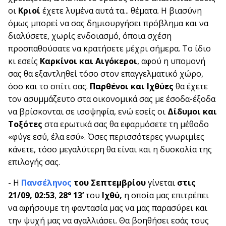
οι
Κριοί
έχετε λυμένα αυτά τα... θέματα. Η βιασύνη
όμως μπορεί να σας δημιουργήσει πρόβλημα και να
διαλύσετε, χωρίς ενδοιασμό, όποια σχέση
προσπαθούσατε να κρατήσετε μέχρι σήμερα. Το ίδιο
κι εσείς
Καρκίνοι και Αιγόκεροι
, αφού η υπομονή
σας θα εξαντληθεί τόσο στον επαγγελματικό χώρο,
όσο και το σπίτι σας.
Παρθένοι και Ιχθύες
θα έχετε
τον ασυμμάζευτο στα οικονομικά σας με έσοδα-έξοδα
να βρίσκονται σε ισοψηφία, ενώ εσείς οι
Δίδυμοι και
Τοξότες
στα ερωτικά σας θα εφαρμόσετε τη μέθοδο
«φύγε εσύ, έλα εσύ». Όσες περισσότερες γνωριμίες
κάνετε, τόσο μεγαλύτερη θα είναι και η δυσκολία της
επιλογής σας.
- Η
Πανσέληνος
του Σεπτεμβρίου
γίνεται
στις
21/09
,
02:53
,
28° 13’
του
Ιχθύ
,
η οποία μας επιτρέπει
να αφήσουμε τη φαντασία μας να μας παρασύρει και
την ψυχή μας να αγαλλιάσει. Θα βοηθήσει εσάς τους