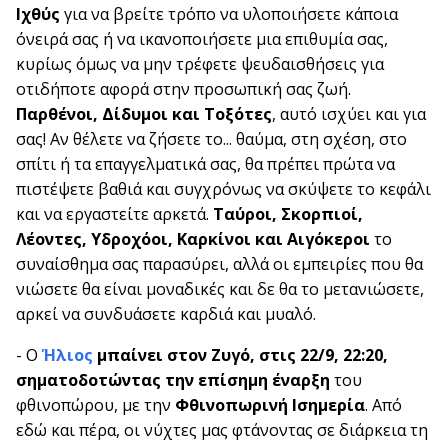
Ιχθύς
για να βρείτε τρόπο να υλοποιήσετε κάποια
όνειρά σας ή να ικανοποιήσετε μια επιθυμία σας,
κυρίως όμως να μην τρέφετε ψευδαισθήσεις για
οτιδήποτε αφορά στην προσωπική σας ζωή.
Παρθένοι, Δίδυμοι και Τοξότες
, αυτό ισχύει και για
σας! Αν θέλετε να ζήσετε το... θαύμα, στη σχέση, στο
σπίτι ή τα επαγγελματικά σας, θα πρέπει πρώτα να
πιστέψετε βαθιά και συγχρόνως να σκύψετε το κεφάλι
και να εργαστείτε αρκετά.
Ταύροι, Σκορπιοί,
Λέοντες, Υδροχόοι, Καρκίνοι και
Αιγόκεροι
το
συναίσθημα σας παρασύρει, αλλά οι εμπειρίες που θα
νιώσετε θα είναι μοναδικές και δε θα το μετανιώσετε,
αρκεί να συνδυάσετε καρδιά και μυαλό.
- Ο
Ήλιος
μπαίνει στον Ζυγό, στις 22/9, 22:20,
σηματοδοτώντας την επίσημη έναρξη
του
φθινοπώρου, με την
Φθινοπωρινή Ισημερία
. Από
εδώ και πέρα, οι νύχτες μας φτάνοντας σε διάρκεια τη