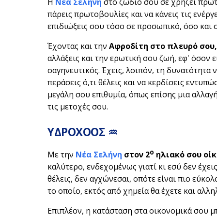
Η
Νέα Σελήνη
στο ζώδιό σου σε χρήζει πρωτ
πάρεις πρωτοβουλίες και να κάνεις τις ενέργε
επιδιώξεις σου τόσο σε προσωπικό, όσο και 
Έχοντας και την
Αφροδίτη στο πλευρό σου,
αλλάξεις και την ερωτική σου ζωή, εφ' όσον 
σαγηνευτικός. Έχεις, λοιπόν, τη δυνατότητα 
περάσεις ό,τι θέλεις και να κερδίσεις εντυπώ
μεγάλη σου επιθυμία, όπως επίσης μια αλλαγ
τις μετοχές σου.
ΥΔΡΟΧΟΟΣ ♒
ο
Με την
Νέα Σελήνη
στον 2
ηλιακό σου οίκ
καλύτερο, ενδεχομένως γιατί κι εσύ δεν έχεις 
θέλεις, δεν αγχώνεσαι, οπότε είναι πιο εύκολ
το οποίο, εκτός από χημεία θα έχετε και αλλ
Επιπλέον, η κατάσταση στα οικονομικά σου μπ