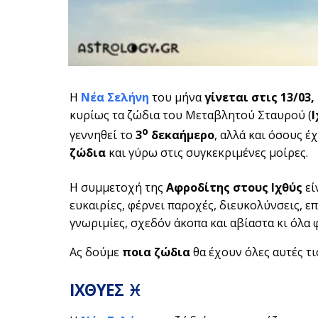
Η
Νέα Σελήνη
του μήνα
γίνεται στις 13/03,
κυρίως τα ζώδια του Μεταβλητού Σταυρού (
Ι
ο
γεννηθεί το
3
δεκαήμερο
, αλλά και όσους 
ζώδια
και γύρω στις συγκεκριμένες μοίρες.
Η συμμετοχή της
Αφροδίτης στους Ιχθύς
εί
ευκαιρίες, φέρνει παροχές, διευκολύνσεις, 
γνωριμίες, σχεδόν άκοπα και αβίαστα κι όλα 
Ας δούμε
ποια ζώδια
θα έχουν όλες αυτές τι
ΙΧΘΥΕΣ ♓