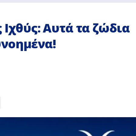
 Ιχθύς: Αυτά τα ζώδια
υνοημένα!