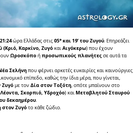
21:24
ώρα Ελλάδας στις
05° και 19’ του Ζυγού
. Επηρεάζει
ύ
(Κριό, Καρκίνο, Ζυγό
και
Αιγόκερω
) που έχουν
χουν
Ωροσκόπο
ή
προσωπικούς πλανήτες
σε αυτά τα
Νέα Σελήνη
που φέρνει αρκετές ευκαιρίες και καινούργιες
κονομικό επίπεδο, καθώς την ίδια μέρα, που γίνεται,
 Ζυγό
με τον
Δία στον Τοξότη
, οπότε μπαίνουν στο
 Λέοντα, Σκορπιό, Υδροχόο
) και
Μεταβλητού Σταυρού
ου δεκαημέρου
.
 στον Ζυγό
το κάθε ζώδιο.