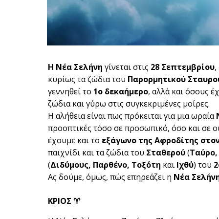
Η Νέα Σελήνη
γίνεται στις
28 Σεπτεμβρίου
,
κυρίως τα ζώδια του
Παρορμητικού Σταυρο
γεννηθεί το
1ο δεκαήμερο
, αλλά και όσους έ
ζώδια και γύρω στις συγκεκριμένες μοίρες.
Η αλήθεια είναι πως πρόκειται για μια ωραία
προοπτικές τόσο σε προσωπικό, όσο και σε οι
έχουμε και το
εξάγωνο της Αφροδίτης στον
παιχνίδι και τα ζώδια του
Σταθερού
(
Ταύρο,
(
Διδύμους, Παρθένο, Τοξότη
και
Ιχθύ
) του
2
Ας δούμε, όμως, πώς επηρεάζει η
Νέα Σελήνη
ΚΡΙΟΣ ♈