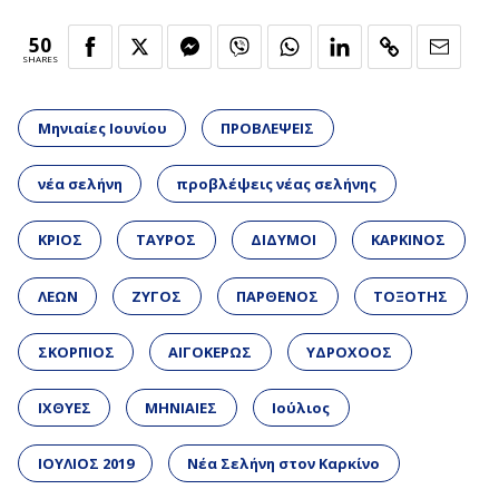
50
SHARES
Μηνιαίες Ιουνίου
ΠΡΟΒΛΕΨΕΙΣ
νέα σελήνη
προβλέψεις νέας σελήνης
ΚΡΙΟΣ
ΤΑΥΡΟΣ
ΔΙΔΥΜΟΙ
ΚΑΡΚΙΝΟΣ
ΛΕΩΝ
ΖΥΓΟΣ
ΠΑΡΘΕΝΟΣ
ΤΟΞΟΤΗΣ
ΣΚΟΡΠΙΟΣ
ΑΙΓΟΚΕΡΩΣ
ΥΔΡΟΧΟΟΣ
ΙΧΘΥΕΣ
ΜΗΝΙΑΙΕΣ
Ιούλιος
ΙΟΥΛΙΟΣ 2019
Νέα Σελήνη στον Καρκίνο