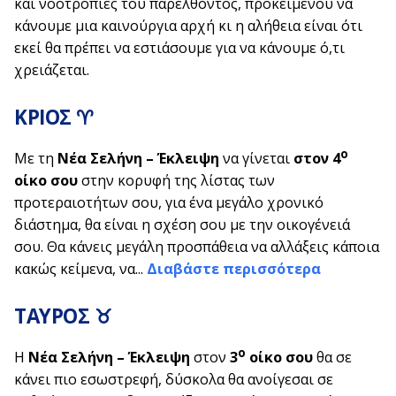
και νοοτροπίες του παρελθόντος, προκειμένου να
κάνουμε μια καινούργια αρχή κι η αλήθεια είναι ότι
εκεί θα πρέπει να εστιάσουμε για να κάνουμε ό,τι
χρειάζεται.
ΚΡΙΟΣ ♈
ο
Με τη
Νέα Σελήνη – Έκλειψη
να γίνεται
στον 4
οίκο σου
στην κορυφή της λίστας των
προτεραιοτήτων σου, για ένα μεγάλο χρονικό
διάστημα, θα είναι η σχέση σου με την οικογένειά
σου. Θα κάνεις μεγάλη προσπάθεια να αλλάξεις κάποια
κακώς κείμενα, να...
Διαβάστε περισσότερα
ΤΑΥΡΟΣ ♉
ο
Η
Νέα Σελήνη – Έκλειψη
στον
3
οίκο σου
θα σε
κάνει πιο εσωστρεφή, δύσκολα θα ανοίγεσαι σε