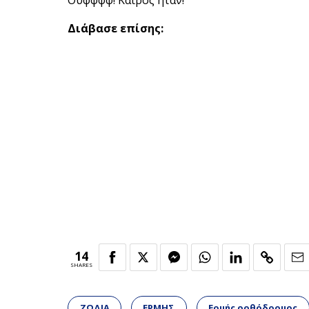
Ουφφφφ! Καιρός ήταν!
Διάβασε επίσης:
14
SHARES
ΖΩΔΙΑ
ΕΡΜΗΣ
Ερμής ορθόδρομος