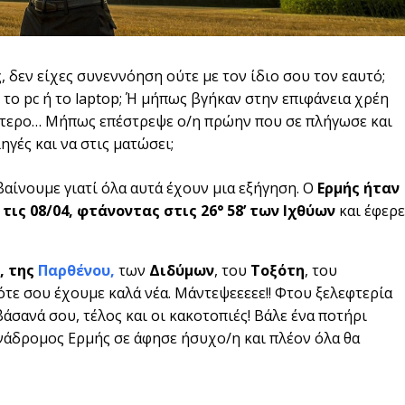
, δεν είχες συνεννόηση ούτε με τον ίδιο σου τον εαυτό;
το pc ή το laptop; Ή μήπως βγήκαν στην επιφάνεια χρέη
λύτερο… Μήπως επέστρεψε ο/η πρώην που σε πλήγωσε και
ηγές και να στις ματώσει;
αβαίνουμε γιατί όλα αυτά έχουν μια εξήγηση. Ο
Ερμής ήταν
τις 08/04, φτάνοντας στις 26° 58’ των Ιχθύων
και έφερε
, της
Παρθένου
,
των
Διδύμων
, του
Τοξότη
, του
ότε σου έχουμε καλά νέα. Μάντεψεεεεε!! Φτου ξελεφτερία
βάσανά σου, τέλος και οι κακοτοπιές! Βάλε ένα ποτήρι
ανάδρομος Ερμής σε άφησε ήσυχο/η και πλέον όλα θα