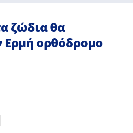
τα ζώδια θα
ν Ερμή ορθόδρομο