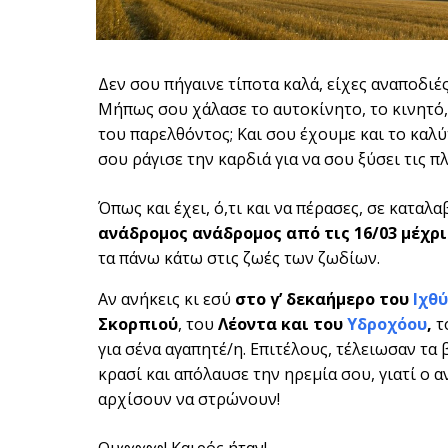
Δεν σου πήγαινε τίποτα καλά, είχες αναποδιές
Μήπως σου χάλασε το αυτοκίνητο, το κινητό, 
του παρελθόντος; Και σου έχουμε και το κα
σου ράγισε την καρδιά για να σου ξύσει τις πλ
Όπως και έχει, ό,τι και να πέρασες, σε καταλ
ανάδρομος ανάδρομος από τις 16/03 μέχρι 
τα πάνω κάτω στις ζωές των ζωδίων.
Αν ανήκεις κι εσύ
στο γ’ δεκαήμερο του
Ιχθύ
Σκορπιού
, του
Λέοντα και του
Υδροχόου
,
τ
για σένα αγαπητέ/η. Επιτέλους, τέλειωσαν τα 
κρασί και απόλαυσε την ηρεμία σου, γιατί ο 
αρχίσουν να στρώνουν!