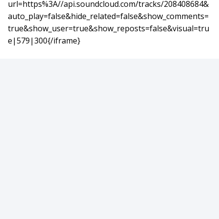
url=https%3A//api.soundcloud.com/tracks/208408684&
auto_play=false&hide_related=false&show_comments=
true&show_user=true&show_reposts=false&visual=tru
e|579|300{/iframe}