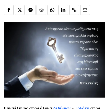
Πανσέληνος στον άξονα
Διδύμων
–
Τοξότη
στην