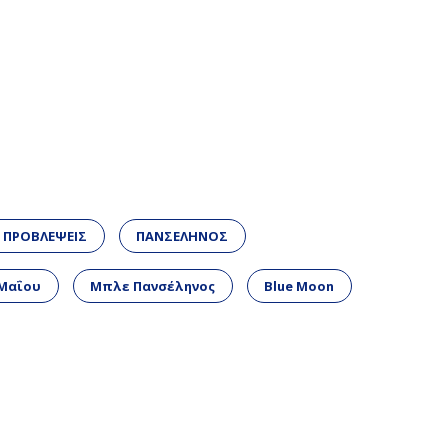
 ΠΡΟΒΛΕΨΕΙΣ
ΠΑΝΣΕΛΗΝΟΣ
 Μαΐου
Μπλε Πανσέληνος
Blue Moon