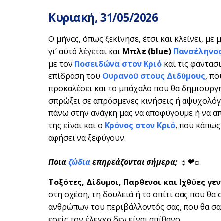
Κυριακή, 31/05
/2026
Ο μήνας, όπως ξεκίνησε, έτσι και κλείνει, με 
γι’ αυτό λέγεται και
Μπλε (
blue
)
Πανσέληνο
με τον
Ποσειδώνα στον Κριό
και τις φαντασ
επίδραση του
Ουρανού στους Διδύμους
, π
προκαλέσει και το μπάχαλο που θα δημιουργηθ
σπρώξει σε απρόσμενες κινήσεις ή αψυχολόγητ
πάνω στην ανάγκη μας να αποφύγουμε ή να απ
της είναι και ο
Κρόνος στον Κριό
, που κάπως
αφήσει να ξεφύγουν.
Ποια
ζώδια
επηρεάζονται σήμερα; ☼❤☼
Τοξότες, Δίδυμοι, Παρθένοι και Ιχθύες
γεν
στη σχέση, τη δουλειά ή το σπίτι σας που θα
ανθρώπων του περιβάλλοντός σας, που θα σας
εσείς τον έλεγχο δεν είναι απίθανο.