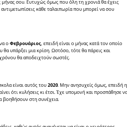
ς μήνας σου. Ευτυχώς όμως που όλη τη χρονιά θα έχεις
α αντιμετωπίσεις κάθε ταλαιπωρία που μπορεί να σου
ένα ο
Φεβρουάριος
, επειδή είναι ο μήνας κατά τον οποίο
 θα υπάρξει μια κρίση. Ωστόσο, τότε θα πάρεις και
 χρόνου θα αποδειχτούν σωστές.
σκολα είναι αυτός του
2020
. Μην ανησυχείς όμως, επειδή η
αίνει ότι κυλήσεις κι έτσι. Έχε υπομονή και προσπάθησε ν
θα βοηθήσουν στη συνέχεια.
άξεις, καθώς αυτός αναμένεται να είναι ο χειρότερος