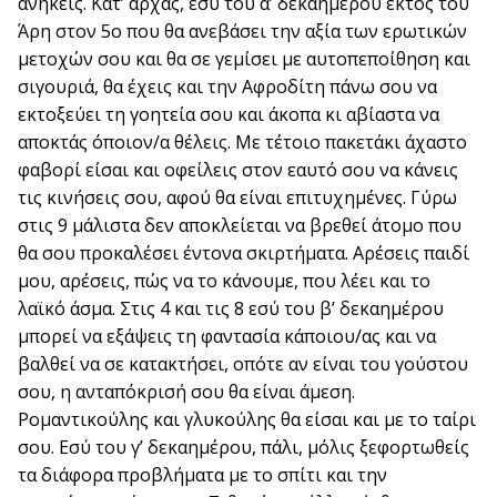
ανήκεις. Κατ’ αρχάς, εσύ του α’ δεκαημέρου εκτός του
Άρη στον 5ο που θα ανεβάσει την αξία των ερωτικών
μετοχών σου και θα σε γεμίσει με αυτοπεποίθηση και
σιγουριά, θα έχεις και την Αφροδίτη πάνω σου να
εκτοξεύει τη γοητεία σου και άκοπα κι αβίαστα να
αποκτάς όποιον/α θέλεις. Με τέτοιο πακετάκι άχαστο
φαβορί είσαι και οφείλεις στον εαυτό σου να κάνεις
τις κινήσεις σου, αφού θα είναι επιτυχημένες. Γύρω
στις 9 μάλιστα δεν αποκλείεται να βρεθεί άτομο που
θα σου προκαλέσει έντονα σκιρτήματα. Αρέσεις παιδί
μου, αρέσεις, πώς να το κάνουμε, που λέει και το
λαϊκό άσμα. Στις 4 και τις 8 εσύ του β’ δεκαημέρου
μπορεί να εξάψεις τη φαντασία κάποιου/ας και να
βαλθεί να σε κατακτήσει, οπότε αν είναι του γούστου
σου, η ανταπόκρισή σου θα είναι άμεση.
Ρομαντικούλης και γλυκούλης θα είσαι και με το ταίρι
σου. Εσύ του γ’ δεκαημέρου, πάλι, μόλις ξεφορτωθείς
τα διάφορα προβλήματα με το σπίτι και την