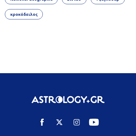
κροκόδειλος