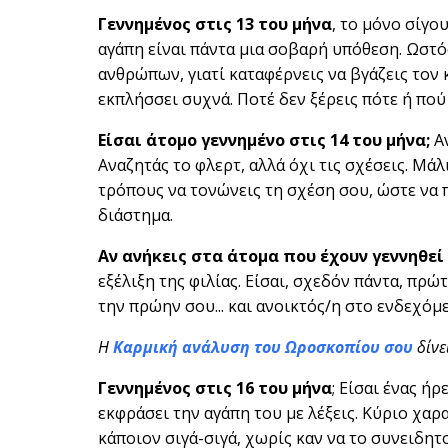
Γεννημένος στις 13 του μήνα
, το μόνο σίγου
αγάπη είναι πάντα μια σοβαρή υπόθεση. Ωστό
ανθρώπων, γιατί καταφέρνεις να βγάζεις τον 
εκπλήσσει συχνά. Ποτέ δεν ξέρεις πότε ή πού
Είσαι άτομο γεννημένο στις 14 του μήνα;
Αν
Αναζητάς το φλερτ, αλλά όχι τις σχέσεις. Μάλ
τρόπους να τονώνεις τη σχέση σου, ώστε να 
διάστημα.
Αν ανήκεις στα άτομα που έχουν γεννηθεί 
εξέλιξη της φιλίας. Είσαι, σχεδόν πάντα, πρώτ
την πρώην σου... και ανοικτός/η στο ενδεχό
Η
Καρμική ανάλυση του Ωροσκοπίου σου
δίνε
Γεννημένος στις 16 του μήνα
; Είσαι ένας ή
εκφράσει την αγάπη του με λέξεις. Κύριο χαρα
κάποιον σιγά-σιγά, χωρίς καν να το συνειδητ