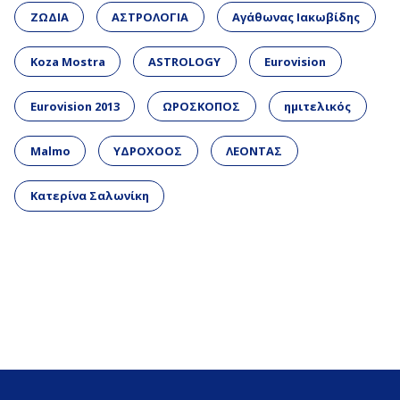
ΖΩΔΙΑ
ΑΣΤΡΟΛΟΓΙΑ
Αγάθωνας Ιακωβίδης
Koza Mostra
ASTROLOGY
Eurovision
Eurovision 2013
ΩΡΟΣΚΟΠΟΣ
ημιτελικός
Malmo
ΥΔΡΟΧΟΟΣ
ΛΕΟΝΤΑΣ
Κατερίνα Σαλωνίκη