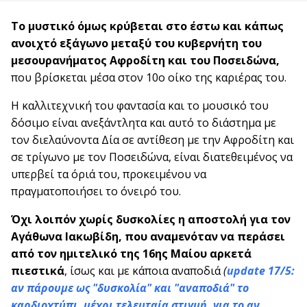
Το μυστικό όμως κρύβεται στο έστω και κάπως
ανοιχτό εξάγωνο μεταξύ του κυβερνήτη του
μεσουρανήματος Αφροδίτη και του Ποσειδώνα,
που βρίσκεται μέσα στον 10ο οίκο της καριέρας του.
Η καλλιτεχνική του φαντασία και το μουσικό του
δόσιμο είναι ανεξάντλητα και αυτό το διάστημα με
τον διελαύνοντα Δία σε αντίθεση με την Αφροδίτη και
σε τρίγωνο με τον Ποσειδώνα, είναι διατεθειμένος να
υπερβεί τα όριά του, προκειμένου να
πραγματοποιήσει το όνειρό του.
Όχι λοιπόν χωρίς δυσκολίες η αποστολή για τον
Αγάθωνα Ιακωβίδη, που αναμενόταν να περάσει
από τον ημιτελικό της 16ης Μαίου αρκετά
πιεστικά
, ίσως και με κάποια αναποδιά
(
update 17/5:
αν πάρουμε ως "δυσκολία" και "αναποδιά" το
καρδιοχτύπι, μέχρι τελευταία στιγμή, για το αν