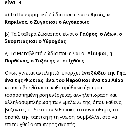
είναι 3:
α) Τα Παρορμητικά Ζώδια που είναι ο
Κριός, ο
Καρκίνος, ο Ζυγός και ο Αιγόκερως
β) Τα Σταθερά Ζώδια που είναι ο
Ταύρος, ο Λέων, ο
Σκορπιός και ο Υδροχόος
γ) Τα Μεταβλητά Ζώδια που είναι οι
Δίδυμοι, η
Παρθένος, ο Τοξότης κι οι Ιχθύες
Όπως γίνεται αντιληπτό, υπάρχει
ένα ζώδιο της Γης,
ένα της Φωτιάς, ένα του Νερού και ένα του Αέρα
κι αυτό βοηθά ώστε κάθε ομάδα να έχει μια
ισορροπημένη ροή ενέργειας, αλληλεπίδραση και
αλληλοσυμπλήρωση των «μελών» της, όπου καθένα,
βάζοντας το δικό του λιθαράκι, το συναίσθημα, το
σκοπό, την τακτική ή τη γνώση, συμβάλλει στο να
επιτευχθεί ο απώτερος σκοπός.