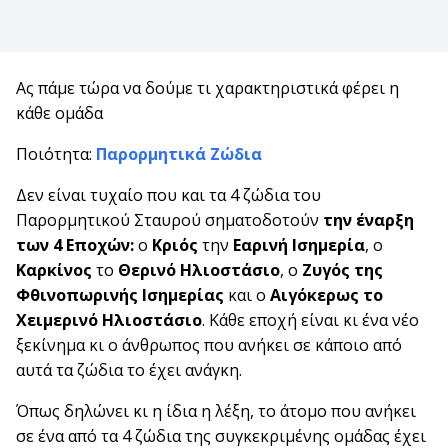
Ας πάμε τώρα να δούμε τι χαρακτηριστικά φέρει η
κάθε ομάδα
Ποιότητα:
Παρορμητικά Ζώδια
Δεν είναι τυχαίο που και τα 4 ζώδια του
Παρορμητικού Σταυρού σηματοδοτούν
την έναρξη
των 4 Εποχών:
ο
Κριός
την
Εαρινή Ισημερία
, ο
Καρκίνος
το
Θερινό Ηλιοστάσιο
, ο
Ζυγός της
Φθινοπωρινής Ισημερίας
και ο
Αιγόκερως το
Χειμερινό Ηλιοστάσιο
. Κάθε εποχή είναι κι ένα νέο
ξεκίνημα κι ο άνθρωπος που ανήκει σε κάποιο από
αυτά τα ζώδια το έχει ανάγκη.
Όπως δηλώνει κι η ίδια η λέξη, το άτομο που ανήκει
σε ένα από τα 4 ζώδια της συγκεκριμένης ομάδας έχει