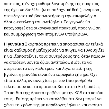
απιστίας, η ένοχη καθομολογουμένης της αμαρτίας
της έχει να διαλέξει (ω ευσπλαχνικέ θεέ...), ανάμεσα ,
στα εξαγνιστικά βασανιστήρια η την-επωφελή για
όλους-εκτέλεση του αντίζηλου. Το γεγονός θα
καταγραφεί στα οικογενειακά πρακτικά, προς γνώση
και συμμόρφωση των επόμενων υποψηφίων...
Η
γυναίκα
Σκορπιός πρέπει να αποφασίσει αν τελικά
είναι σαδισμός ή μαζοχισμός να πνίγει, να ευνουχίζει
η να ...ξαποστέλνει τους συντρόφους της, όταν παύουν
να αποδεικνύονται άξιοι αντίπαλοι. Διότι το να
στερείται το σεξ κάθε τρεις και λίγο, επειδή της
βγαίνει η μαινάδα είναι ένα κορυφαίο ζήτημα. Όχι
τίποτε άλλο, αν συνεχίσει με τον ίδιο ρυθμό θα
τελειώσουν και τα αρσενικά. Και τότε τι θα ξεσκίζει;
Τα παιδιά της; Αρκετά τραβάνε με την KGB στο κατόπι
τους... Επίσης πρέπει να καταλάβει ότι δεν μπορεί να
χάνει το χρόνο της με παράλογες ζήλειες και ανόητα