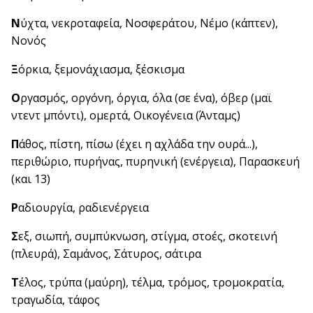
Ν
ύχτα, νεκροταφεία, Νοσφεράτου, Νέμο (κάπτεν),
Νονός
Ξ
όρκια, ξεμονάχιασμα, ξέσκισμα
Ο
ργασμός, οργόνη, όργια, όλα (σε ένα), όβερ (μαϊ
ντεντ μπόντι), ομερτά, Οικογένεια (Άνταμς)
Π
άθος, πίστη, πίσω (έχει η αχλάδα την ουρά...),
περιθώριο, πυρήνας, πυρηνική (ενέργεια), Παρασκευή
(και 13)
Ρ
αδιουργία, ραδιενέργεια
Σ
εξ, σιωπή, συμπύκνωση, στίγμα, στοές, σκοτεινή
(πλευρά), Σαμάνος, Σάτυρος, σάτιρα
Τ
έλος, τρύπα (μαύρη), τέλμα, τρόμος, τρομοκρατία,
τραγωδία, τάφος