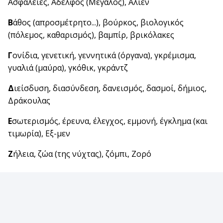
Ασφάλειες, Αδελφός (Μεγάλος), Άλιεν
Β
άθος (απροσμέτρητο...), βούρκος, βιολογικός
(πόλεμος, καθαρισμός), βαμπίρ, βρικόλακες
Γ
ονίδια, γενετική, γεννητικά (όργανα), γκρέμισμα,
γυαλιά (μαύρα), γκόθικ, γκράντζ
Δ
ιείσδυση, διασύνδεση, δανεισμός, δασμοί, δήμιος,
Δράκουλας
Ε
σωτερισμός, έρευνα, έλεγχος, εμμονή, έγκλημα (και
τιμωρία), Εξ-μεν
Ζ
ήλεια, ζώα (της νύχτας), ζόμπι, Ζορό