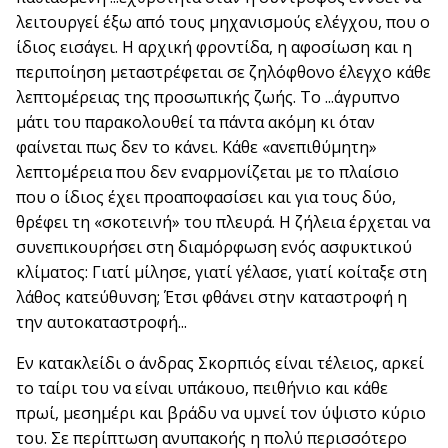
λειτουργεί έξω από τους μηχανισμούς ελέγχου, που ο
ίδιος εισάγει. Η αρχική φροντίδα, η αφοσίωση και η
περιποίηση μεταστρέφεται σε ζηλόφθονο έλεγχο κάθε
λεπτομέρειας της προσωπικής ζωής. Το ...άγρυπνο
μάτι του παρακολουθεί τα πάντα ακόμη κι όταν
φαίνεται πως δεν το κάνει. Κάθε «ανεπιθύμητη»
λεπτομέρεια που δεν εναρμονίζεται με το πλαίσιο
που ο ίδιος έχει προαποφασίσει και για τους δύο,
θρέφει τη «σκοτεινή» του πλευρά. Η ζήλεια έρχεται να
συνεπικουρήσει στη διαμόρφωση ενός ασφυκτικού
κλίματος: Γιατί μίλησε, γιατί γέλασε, γιατί κοίταξε στη
λάθος κατεύθυνση; Έτσι φθάνει στην καταστροφή η
την αυτοκαταστροφή...
Εν κατακλείδι ο άνδρας Σκορπιός είναι τέλειος, αρκεί
το ταίρι του να είναι υπάκουο, πειθήνιο και κάθε
πρωί, μεσημέρι και βράδυ να υμνεί τον ύψιστο κύριο
του. Σε περίπτωση ανυπακοής η πολύ περισσότερο