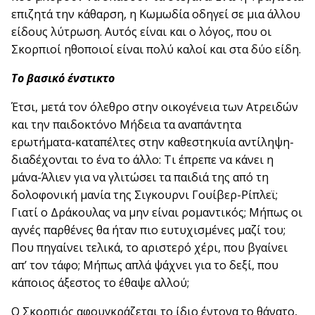
επιζητά την κάθαρση, η Κωμωδία οδηγεί σε μια άλλου
είδους λύτρωση. Αυτός είναι και ο λόγος, που οι
Σκορπιοί ηθοποιοί είναι πολύ καλοί και στα δύο είδη.
Το βασικό ένστικτο
Έτσι, μετά τον όλεθρο στην οικογένεια των Ατρειδών
και την παιδοκτόνο Μήδεια τα αναπάντητα
ερωτήματα-καταπέλτες στην καθεστηκυία αντίληψη-
διαδέχονται το ένα το άλλο: Τι έπρεπε να κάνει η
μάνα-Άλιεν για να γλιτώσει τα παιδιά της από τη
δολοφονική μανία της Σιγκουρνι Γουίβερ-Ρίπλεϊ;
Γιατί ο Δράκουλας να μην είναι ρομαντικός; Μήπως οι
αγνές παρθένες θα ήταν πιο ευτυχισμένες μαζί του;
Που πηγαίνει τελικά, το αριστερό χέρι, που βγαίνει
απ’ τον τάφο; Μήπως απλά ψάχνει για το δεξί, που
κάποιος άξεστος το έθαψε αλλού;
Ο Σκορπιός αφουγκράζεται το ίδιο έντονα το θάνατο,