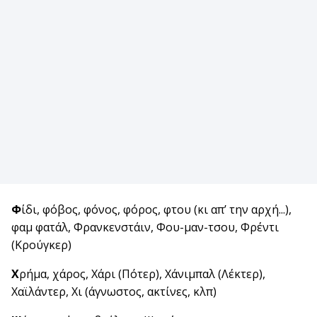
Φ
ίδι, φόβος, φόνος, φόρος, φτου (κι απ’ την αρχή...),
φαμ φατάλ, Φρανκενστάιν, Φου-μαν-τσου, Φρέντι
(Κρούγκερ)
Χ
ρήμα, χάρος, Χάρι (Πότερ), Χάνιμπαλ (Λέκτερ),
Χαϊλάντερ, Χι (άγνωστος, ακτίνες, κλπ)