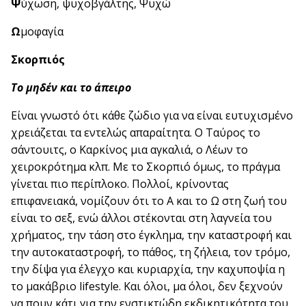
Ψ
ύχωση, ψυχοβγάλτης, Ψυχώ
Ω
μοφαγία
Σκορπιός
Το μηδέν και το άπειρο
Είναι γνωστό ότι κάθε ζώδιο για να είναι ευτυχισμένο
χρειάζεται τα εντελώς απαραίτητα. Ο Ταύρος το
σάντουιτς, ο Καρκίνος μια αγκαλιά, ο Λέων το
χειροκρότημα κλπ. Με το Σκορπιό όμως, το πράγμα
γίνεται πιο περίπλοκο. Πολλοί, κρίνοντας
επιφανειακά, νομίζουν ότι το Α και το Ω στη ζωή του
είναι το σεξ, ενώ άλλοι στέκονται στη λαγνεία του
χρήματος, την τάση στο έγκλημα, την καταστροφή και
την αυτοκαταστροφή, το πάθος, τη ζήλεια, τον τρόμο,
την δίψα για έλεγχο και κυριαρχία, την καχυποψία η
το μακάβριο lifestyle. Και όλοι, μα όλοι, δεν ξεχνούν
να πουν κάτι για την ενστικτώδη εκδικητικότητα του,