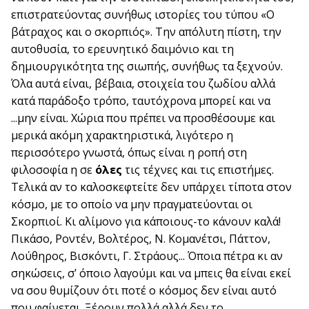
επιστρατεύοντας συνήθως ιστορίες του τύπου «Ο
βάτραχος και ο σκορπιός». Την απόλυτη πίστη, την
αυτοθυσία, το ερευνητικό δαιμόνιο και τη
δημιουργικότητα της σιωπής, συνήθως τα ξεχνούν.
Όλα αυτά είναι, βέβαια, στοιχεία του ζωδίου αλλά
κατά παράδοξο τρόπο, ταυτόχρονα μπορεί και να
...μην είναι. Χώρια που πρέπει να προσθέσουμε και
μερικά ακόμη χαρακτηριστικά, λιγότερο η
περισσότερο γνωστά, όπως είναι η ροπή στη
φιλοσοφία η σε
όλες
τις τέχνες και τις επιστήμες.
Τελικά αν το καλοσκεφτείτε δεν υπάρχει τίποτα στον
κόσμο, με το οποίο να μην πραγματεύονται οι
Σκορπιοί. Κι αλίμονο για κάποιους-το κάνουν καλά!
Πικάσο, Ροντέν, Βολτέρος, Ν. Κομανέτσι, Πάττον,
Λούθηρος, Βισκόντι, Γ. Στράους... Όποια πέτρα κι αν
σηκώσεις, σ’ όποιο λαγούμι και να μπεις θα είναι εκεί
να σου θυμίζουν ότι ποτέ ο κόσμος δεν είναι αυτό
που φαίνεται. Ξέρουν πολλά αλλά δεν το