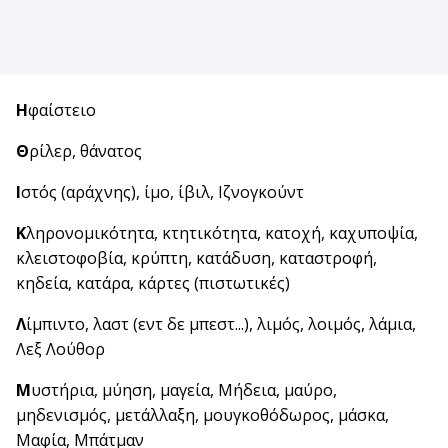
Η
φαίστειο
Θ
ρίλερ, θάνατος
Ι
στός (αράχνης), ίμο, ίβιλ, Ιζνογκούντ
Κ
ληρονομικότητα, κτητικότητα, κατοχή, καχυποψία,
κλειστοφοβία, κρύπτη, κατάδυση, καταστροφή,
κηδεία, κατάρα, κάρτες (πιστωτικές)
Λ
ίμπιντο, λαστ (εντ δε μπεστ...), λιμός, λοιμός, λάμια,
Λεξ Λούθορ
Μ
υστήρια, μύηση, μαγεία, Μήδεια, μαύρο,
μηδενισμός, μετάλλαξη, μουγκοθόδωρος, μάσκα,
Μαφία, Μπάτμαν