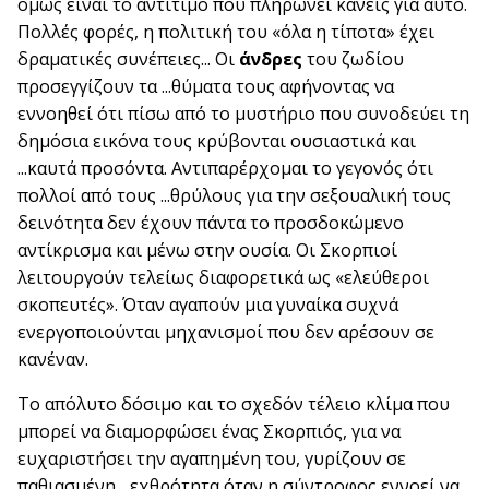
όμως είναι το αντίτιμο που πληρώνει κανείς για αυτό.
Πολλές φορές, η πολιτική του «όλα η τίποτα» έχει
δραματικές συνέπειες... Οι
άνδρες
του ζωδίου
προσεγγίζουν τα ...θύματα τους αφήνοντας να
εννοηθεί ότι πίσω από το μυστήριο που συνοδεύει τη
δημόσια εικόνα τους κρύβονται ουσιαστικά και
...καυτά προσόντα. Αντιπαρέρχομαι το γεγονός ότι
πολλοί από τους ...θρύλους για την σεξουαλική τους
δεινότητα δεν έχουν πάντα το προσδοκώμενο
αντίκρισμα και μένω στην ουσία. Οι Σκορπιοί
λειτουργούν τελείως διαφορετικά ως «ελεύθεροι
σκοπευτές». Όταν αγαπούν μια γυναίκα συχνά
ενεργοποιούνται μηχανισμοί που δεν αρέσουν σε
κανέναν.
Το απόλυτο δόσιμο και το σχεδόν τέλειο κλίμα που
μπορεί να διαμορφώσει ένας Σκορπιός, για να
ευχαριστήσει την αγαπημένη του, γυρίζουν σε
παθιασμένη ...εχθρότητα όταν η σύντροφος εννοεί να