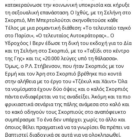
κατακεραύνωσε την κοινωνική υποκρισία και κήρυξε
τη σεξουαλική επανάσταση. Ο Ιχθύς, με τη Σελήνη στο
Σκορπιό, Μπ Μπερτολούτσι σκηνοθετούσε κάθε
Τέλος με μια ρομαντική διάθεση: «Το τελευταίο ταγκό
στο Παρίσι«, «Ο τελευταίος Αυτοκράτορας»... Ο
Υδροχόος Ι Βερν έδωσε τη δική του εκδοχή για το Δία
και τη Σελήνη στο Σκορπιό, με το «Ταξίδι στο κέντρο
της Γης» και τις «20.000 λεύγες υπό τη θάλασσα».
Όμως, ο Ρ.Λ. Στήβενσον, που ήταν Σκορπιός με τον
Ερμή και τον Άρη στο Σκορπιό βρέθηκε πιο κοντά
στην αλήθεια με το έργο του «Τζέκυλ και Χάιντ» Όλα
τα νομίσματα έχουν δύο όψεις και ο καλός Σκορπιός
πάντα ενδιαφέρεται να τις αναδείξει. Άκόμη και τα πιο
φρικιαστικά σενάρια της πάλης ανάμεσα στο καλό και
το κακό οδηγούν τους Σκορπιούς στο αναπόφευκτο
συμπέρασμα: Το ένα δεν υπάρχει χωρίς το άλλο και
όποιος θέλει πραγματικά να τα γνωρίσει θα πρέπει να
βαπτιστεί διαδοχικά σε αυτά για να ολοκληρωθεί.