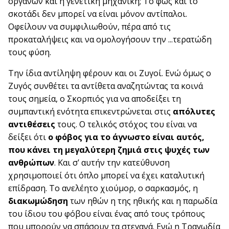
οργάνων και η γενετική μηχανική; Το φως και το
σκοτάδι δεν μπορεί να είναι μόνον αντίπαλοι.
Οφείλουν να συμφιλιωθούν, πέρα από τις
προκαταλήψεις και να ομολογήσουν την ...τερατώδη
τους φύση.
Την ίδια αντίληψη φέρουν και οι Ζυγοί. Ενώ όμως ο
Ζυγός συνθέτει τα αντίθετα αναζητώντας τα κοινά
τους σημεία, ο Σκορπιός για να αποδείξει τη
συμπαντική ενότητα επικεντρώνεται στις
απόλυτες
αντιθέσεις
τους. Ο τελικός στόχος του είναι να
δείξει ότι
ο φόβος για το άγνωστο είναι αυτός,
που κάνει τη μεγαλύτερη ζημιά στις ψυχές των
ανθρώπων
. Και σ’ αυτήν την κατεύθυνση
χρησιμοποιεί ότι όπλο μπορεί να έχει καταλυτική
επίδραση. Το ανελέητο χιούμορ, ο σαρκασμός, η
διακωμώδηση
των ηθών η της ηθικής και η παρωδία
του ίδιου του φόβου είναι ένας από τους τρόπους
που μπορούν να σπάσουν τα στεγανά. Ενώ η Τραγωδία