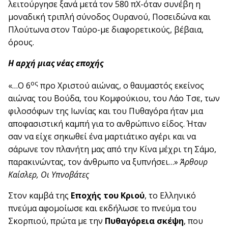
λειτούργησε ξανά μετά τον 580 πΧ-όταν συνέβη η
μοναδική τριπλή σύνοδος Ουρανού, Ποσειδώνα και
Πλούτωνα στον Ταύρο-με διαφορετικούς, βέβαια,
όρους.
Η αρχή μιας νέας εποχής
ος
«…Ο 6
προ Χριστού αιώνας, ο θαυμαστός εκείνος
αιώνας του Βούδα, του Κομφούκιου, του Λάο Τσε, των
φιλοσόφων της Ιωνίας και του Πυθαγόρα ήταν μια
αποφασιστική καμπή για το ανθρώπινο είδος. Ήταν
σαν να είχε σηκωθεί ένα μαρτιάτικο αγέρι και να
σάρωνε τον πλανήτη μας από την Κίνα μέχρι τη Σάμο,
παρακινώντας, τον άνθρωπο να ξυπνήσει…»
Άρθουρ
Καίσλερ, Οι Υπνοβάτες
Στον καμβά της
Εποχής του Κριού
, το Ελληνικό
πνεύμα αφομοίωσε και εκδήλωσε το πνεύμα του
Σκορπιού, πρώτα με την
Πυθαγόρεια σκέψη
, που