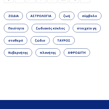
ΖΩΔΙΑ
ΑΣΤΡΟΛΟΓΙΑ
ζωή
σύμβολο
Ποιότητα
ζωδιακός κύκλος
στοιχείο γη
σταθερό
ζώδιο
ΤΑΥΡΟΣ
Κυβερνήτης
πλανήτης
ΑΦΡΟΔΙΤΗ