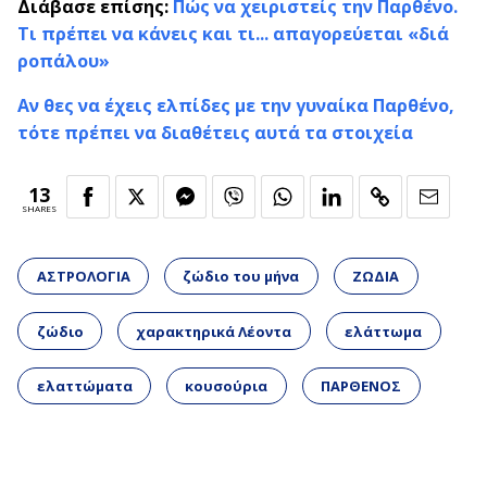
Διάβασε επίσης:
Πώς να χειριστείς την Παρθένο.
Τι πρέπει να κάνεις και τι... απαγορεύεται «διά
ροπάλου»
Αν θες να έχεις ελπίδες με την γυναίκα Παρθένο,
τότε πρέπει να διαθέτεις αυτά τα στοιχεία
13
SHARES
ΑΣΤΡΟΛΟΓΙΑ
ζώδιο του μήνα
ΖΩΔΙΑ
ζώδιο
χαρακτηρικά Λέοντα
ελάττωμα
ελαττώματα
κουσούρια
ΠΑΡΘΕΝΟΣ