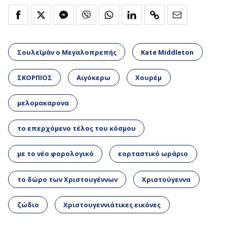
Σουλεϊμάν ο Μεγαλοπρεπής
Kate Middleton
ΣΚΟΡΠΙΟΣ
Αιγόκερω
Χουρέμ
μελομακαρονα
το επερχόμενο τέλος του κόσμου
με το νέο φορολογικό
εορταστικό ωράριο
το δώρο των Χριστουγέννων
Χριστούγεννα
ζώδιο
Χριστουγεννιάτικες εικόνες