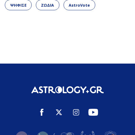
ΨΗΦΙΣΕ
ΖΩΔΙΑ
AstroVote