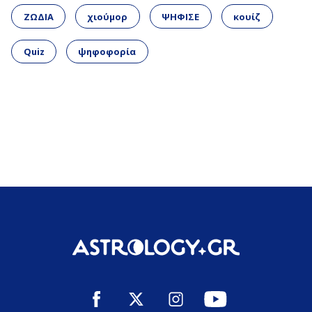
ΖΩΔΙΑ
χιούμορ
ΨΗΦΙΣΕ
κουίζ
Quiz
ψηφοφορία