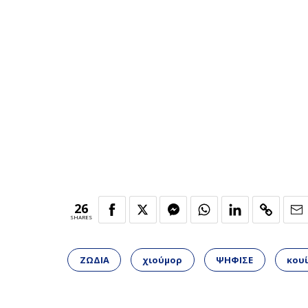
26
SHARES
ΖΩΔΙΑ
χιούμορ
ΨΗΦΙΣΕ
κου