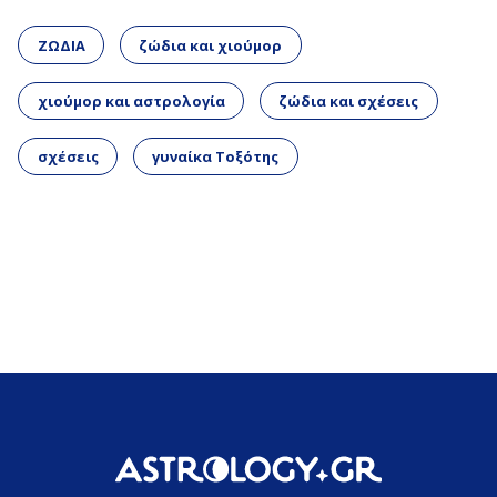
ΖΩΔΙΑ
ζώδια και χιούμορ
χιούμορ και αστρολογία
ζώδια και σχέσεις
σχέσεις
γυναίκα Τοξότης