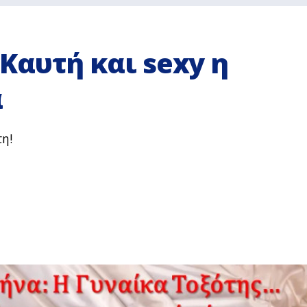
 Καυτή και sexy η
α
τη!