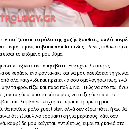
τε παίζω και το ρόλο της χαζής ξανθιάς, αλλά μικρέ
αι το μάτι μου, κόβουν σαν λεπίδες
… Λίγες πιθανότητες
θα είσαι το επόμενο μου θύμα…
 μέσα κι έξω από το κρεβάτι
. Εάν έχεις δεύτερες
να σε κεράσω ένα φοντανάκι και να μου αδειάσεις τη γωνία
ω από όλα παιχνίδι και πρέπει να σου ομολογήσω πως, ενώ
α μην τα φροντίζω και πάρα πολύ. Να… Πώς να στο πω, έχω
ως αν τα χάσω από τα μάτια μου, να τα ξεχάσει και το
ρεβάτι απολαμβάνω, ευχαριστιέμαι κι η πρώτη μου
σύ, θα παίζεις ρόλο guest star, αλλά δεν ξέρω πότε, ή αν, θα
νω ότι είμαι λίγο τρομακτική για μερικούς, κάτι σαν
ά, καρφί δε μου καίγεται. Αντιθέτως, είμαι πυρκαγιά στο