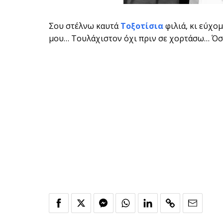
Σου στέλνω καυτά
Τοξοτίσια
φιλιά, κι εύχο
μου… Τουλάχιστον όχι πριν σε χορτάσω… Όσο 