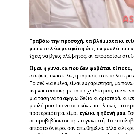
Τραβάω την προσοχή, τα βλέμματα κι ενίο
μου στο λέω με αγάπη ότι, το μυαλό μου κ
έχεις να βγεις αλώβητος, αν αποφασίσω ότι 
Είμαι η γυναίκα που δεν φοβάται τίποτα,
σκέψεις, αναστολές ή ταμπού, τότε καλύτερα 
Το σεξ για εμένα, είναι ευχαρίστηση, μα πάν
περνάω σούπερ με τα παιχνίδια μου, τείνω ν
μια τάση να τα αφήνω δεξιά κι αριστερά, κι ίσ
μυαλό μου. Για να στο κάνω πιο λιανά, στο κ
προτεραιότητα, είμαι
εγώ
κι η ηδονή μου
. Ε
σε προβιβάσω σε πρωταγωνιστή. Το καταλαβαί
άπιαστο όνειρο, σαν απωθημένο, αλλά ειλικριν