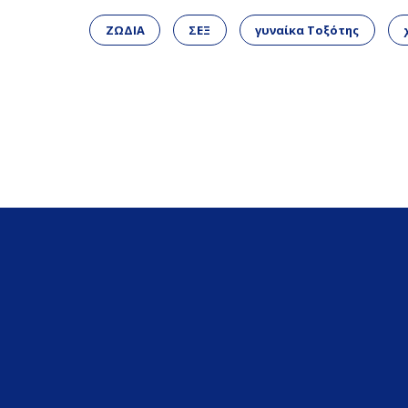
ΖΩΔΙΑ
ΣΕΞ
γυναίκα Τοξότης