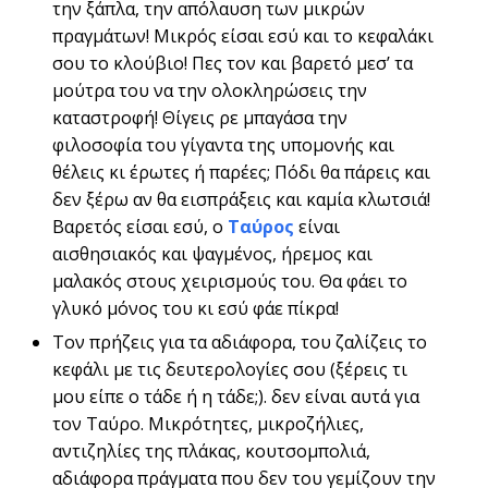
την ξάπλα, την απόλαυση των μικρών
πραγμάτων! Μικρός είσαι εσύ και το κεφαλάκι
σου το κλούβιο! Πες τον και βαρετό μεσ’ τα
μούτρα του να την ολοκληρώσεις την
καταστροφή! Θίγεις ρε μπαγάσα την
φιλοσοφία του γίγαντα της υπομονής και
θέλεις κι έρωτες ή παρέες; Πόδι θα πάρεις και
δεν ξέρω αν θα εισπράξεις και καμία κλωτσιά!
Βαρετός είσαι εσύ, ο
Ταύρος
είναι
αισθησιακός και ψαγμένος, ήρεμος και
μαλακός στους χειρισμούς του. Θα φάει το
γλυκό μόνος του κι εσύ φάε πίκρα!
Τον πρήζεις για τα αδιάφορα, του ζαλίζεις το
κεφάλι με τις δευτερολογίες σου (ξέρεις τι
μου είπε ο τάδε ή η τάδε;). δεν είναι αυτά για
τον Ταύρο. Μικρότητες, μικροζήλιες,
αντιζηλίες της πλάκας, κουτσομπολιά,
αδιάφορα πράγματα που δεν του γεμίζουν την