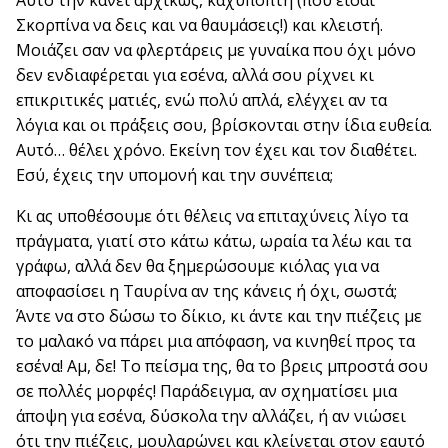
Αυτό την κάνει αρχικώς, καχύποπτη (που είσαι
Σκορπίνα να δεις και να θαυμάσεις!) και κλειστή.
Μοιάζει σαν να φλερτάρεις με γυναίκα που όχι μόνο
δεν ενδιαφέρεται για εσένα, αλλά σου ρίχνει κι
επικριτικές ματιές, ενώ πολύ απλά, ελέγχει αν τα
λόγια και οι πράξεις σου, βρίσκονται στην ίδια ευθεία.
Αυτό… θέλει χρόνο. Εκείνη τον έχει και τον διαθέτει.
Εσύ, έχεις την υπομονή και την συνέπεια;
Κι ας υποθέσουμε ότι θέλεις να επιταχύνεις λίγο τα
πράγματα, γιατί στο κάτω κάτω, ωραία τα λέω και τα
γράφω, αλλά δεν θα ξημερώσουμε κιόλας για να
αποφασίσει η Ταυρίνα αν της κάνεις ή όχι, σωστά;
Άντε να στο δώσω το δίκιο, κι άντε και την πιέζεις με
το μαλακό να πάρει μια απόφαση, να κινηθεί προς τα
εσένα! Αμ, δε! Το πείσμα της, θα το βρεις μπροστά σου
σε πολλές μορφές! Παράδειγμα, αν σχηματίσει μια
άποψη για εσένα, δύσκολα την αλλάζει, ή αν νιώσει
ότι την πιέζεις, μουλαρώνει και κλείνεται στον εαυτό