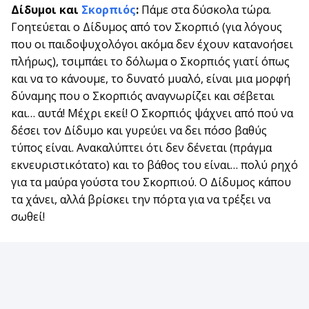
Δίδυμοι και
Σκορπιός
:
Πάμε στα δύσκολα τώρα.
Γοητεύεται ο Δίδυμος από τον Σκορπιό (για λόγους
που οι παιδοψυχολόγοι ακόμα δεν έχουν κατανοήσει
πλήρως), τσιμπάει το δόλωμα ο Σκορπιός γιατί όπως
και να το κάνουμε, το δυνατό μυαλό, είναι μια μορφή
δύναμης που ο Σκορπιός αναγνωρίζει και σέβεται
και… αυτά! Μέχρι εκεί! Ο Σκορπιός ψάχνει από πού να
δέσει τον Δίδυμο και γυρεύει να δει πόσο βαθύς
τύπος είναι. Ανακαλύπτει ότι δεν δένεται (πράγμα
εκνευριστικότατο) και το βάθος του είναι… πολύ ρηχό
για τα μαύρα γούστα του Σκορπιού. Ο Δίδυμος κάπου
τα χάνει, αλλά βρίσκει την πόρτα για να τρέξει να
σωθεί!