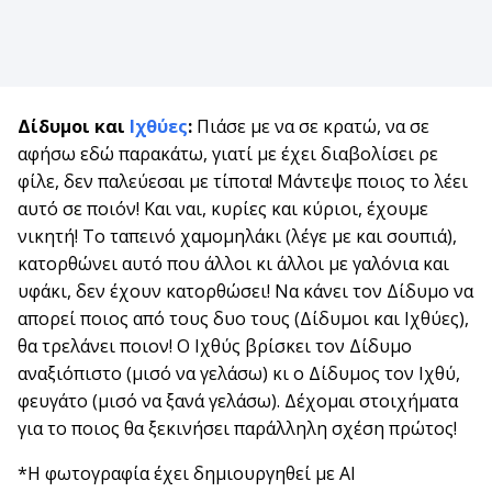
Δίδυμοι και
Ιχθύες
:
Πιάσε με να σε κρατώ, να σε
αφήσω εδώ παρακάτω, γιατί με έχει διαβολίσει ρε
φίλε, δεν παλεύεσαι με τίποτα! Μάντεψε ποιος το λέει
αυτό σε ποιόν! Και ναι, κυρίες και κύριοι, έχουμε
νικητή! Το ταπεινό χαμομηλάκι (λέγε με και σουπιά),
κατορθώνει αυτό που άλλοι κι άλλοι με γαλόνια και
υφάκι, δεν έχουν κατορθώσει! Να κάνει τον Δίδυμο να
απορεί ποιος από τους δυο τους (Δίδυμοι και Ιχθύες),
θα τρελάνει ποιον! Ο Ιχθύς βρίσκει τον Δίδυμο
αναξιόπιστο (μισό να γελάσω) κι ο Δίδυμος τον Ιχθύ,
φευγάτο (μισό να ξανά γελάσω). Δέχομαι στοιχήματα
για το ποιος θα ξεκινήσει παράλληλη σχέση πρώτος!
*Η φωτογραφία έχει δημιουργηθεί με AI