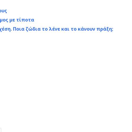
ους
υμος με τίποτα
έση. Ποια ζώδια το λένε και το κάνουν πράξη;