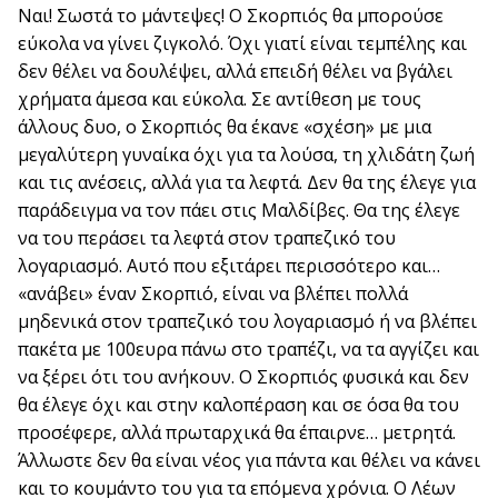
Ναι! Σωστά το μάντεψες! Ο Σκορπιός θα μπορούσε
εύκολα να γίνει ζιγκολό. Όχι γιατί είναι τεμπέλης και
δεν θέλει να δουλέψει, αλλά επειδή θέλει να βγάλει
χρήματα άμεσα και εύκολα. Σε αντίθεση με τους
άλλους δυο, ο Σκορπιός θα έκανε «σχέση» με μια
μεγαλύτερη γυναίκα όχι για τα λούσα, τη χλιδάτη ζωή
και τις ανέσεις, αλλά για τα λεφτά. Δεν θα της έλεγε για
παράδειγμα να τον πάει στις Μαλδίβες. Θα της έλεγε
να του περάσει τα λεφτά στον τραπεζικό του
λογαριασμό. Αυτό που εξιτάρει περισσότερο και…
«ανάβει» έναν Σκορπιό, είναι να βλέπει πολλά
μηδενικά στον τραπεζικό του λογαριασμό ή να βλέπει
πακέτα με 100ευρα πάνω στο τραπέζι, να τα αγγίζει και
να ξέρει ότι του ανήκουν. Ο Σκορπιός φυσικά και δεν
θα έλεγε όχι και στην καλοπέραση και σε όσα θα του
προσέφερε, αλλά πρωταρχικά θα έπαιρνε… μετρητά.
Άλλωστε δεν θα είναι νέος για πάντα και θέλει να κάνει
και το κουμάντο του για τα επόμενα χρόνια. Ο Λέων