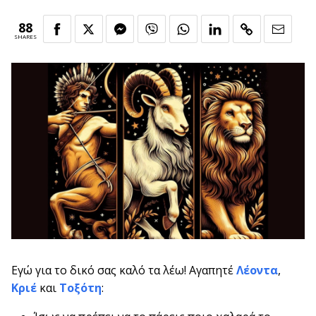
88
SHARES
Εγώ για το δικό σας καλό τα λέω! Αγαπητέ
Λέοντα
,
Κριέ
και
Τοξότη
: