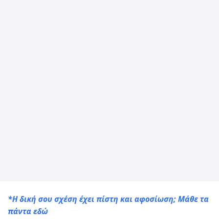
*Η δική σου σχέση έχει πίστη και αφοσίωση; Mάθε τα
πάντα
εδώ