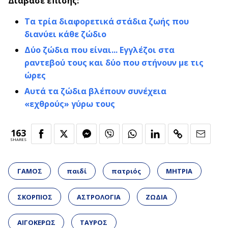
Διάβασε επίσης:
Τα τρία διαφορετικά στάδια ζωής που
διανύει κάθε ζώδιο
Δύο ζώδια που είναι... Εγγλέζοι στα
ραντεβού τους και δύο που στήνουν με τις
ώρες
Αυτά τα ζώδια βλέπουν συνέχεια
«εχθρούς» γύρω τους
163
SHARES
ΓΑΜΟΣ
παιδί
πατριός
ΜΗΤΡΙΑ
ΣΚΟΡΠΙΟΣ
ΑΣΤΡΟΛΟΓΙΑ
ΖΩΔΙΑ
ΑΙΓΟΚΕΡΩΣ
ΤΑΥΡΟΣ