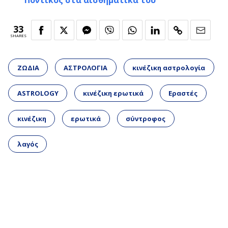
Ποντικός στα αισθηματικά του
33
SHARES
ΖΩΔΙΑ
ΑΣΤΡΟΛΟΓΙΑ
κινέζικη αστρολογία
ASTROLOGY
κινέζικη ερωτικά
Εραστές
κινέζικη
ερωτικά
σύντροφος
λαγός