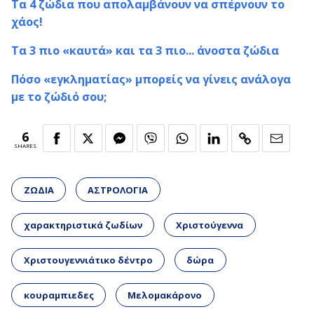
Τα 4 ζώδια που απολαμβάνουν να σπέρνουν το
χάος!
Τα 3 πιο «καυτά» και τα 3 πιο... άνοστα ζώδια
Πόσο «εγκληματίας» μπορείς να γίνεις ανάλογα
με το ζώδιό σου;
6
SHARES
ΖΩΔΙΑ
ΑΣΤΡΟΛΟΓΙΑ
χαρακτηριστικά ζωδίων
Χριστούγεννα
Χριστουγεννιάτικο δέντρο
δώρα
κουραμπιεδες
Μελομακάρονο