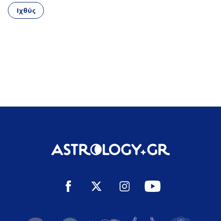
Ιχθύς