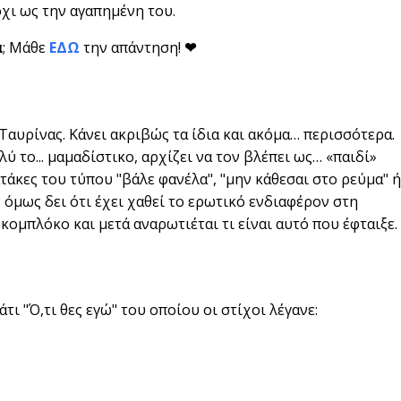
όχι ως την αγαπημένη του.
ά
; Μάθε
ΕΔΩ
την απάντηση!
❤
 Ταυρίνας. Κάνει ακριβώς τα ίδια και ακόμα… περισσότερα.
ύ το... μαμαδίστικο, αρχίζει να τον βλέπει ως… «παιδί»
ατάκες του τύπου "βάλε φανέλα", "μην κάθεσαι στο ρεύμα" ή
ν όμως δει ότι έχει χαθεί το ερωτικό ενδιαφέρον στη
κομπλόκο και μετά αναρωτιέται τι είναι αυτό που έφταιξε.
ι "Ό,τι θες εγώ" του οποίου οι στίχοι λέγανε: