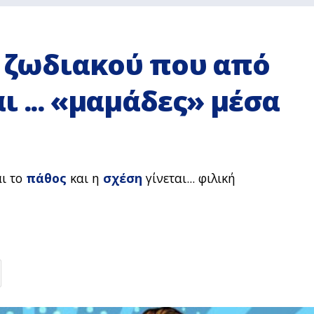
υ ζωδιακού που από
ι ... «μαμάδες» μέσα
αι το
πάθος
και η
σχέση
γίνεται... φιλική