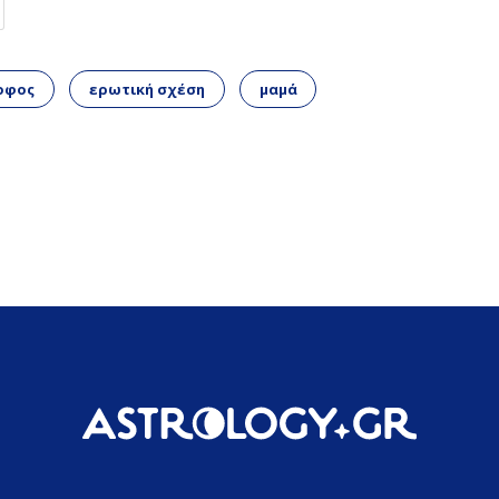
οφος
ερωτική σχέση
μαμά