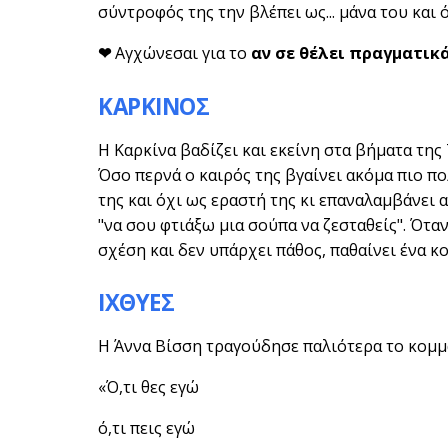
σύντροφός της την βλέπει ως... μάνα του και 
❤
Αγχώνεσαι για το
αν σε θέλει πραγματικ
ΚΑΡΚΙΝΟΣ
Η Καρκίνα βαδίζει και εκείνη στα βήματα της
Όσο περνά ο καιρός της βγαίνει ακόμα πιο πολ
της και όχι ως εραστή της κι επαναλαμβάνει 
"να σου φτιάξω μια σούπα να ζεσταθείς". Ότα
σχέση και δεν υπάρχει πάθος, παθαίνει ένα κο
ΙΧΘΥΕΣ
Η Άννα Βίσση τραγούδησε παλιότερα το κομμάτ
«Ό,τι θες εγώ
ό,τι πεις εγώ