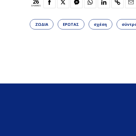
26
SHARES
ΖΩΔΙΑ
ΕΡΩΤΑΣ
σχέση
σύντρ