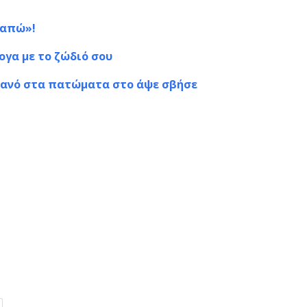
γαπώ»!
ογα με το ζώδιό σου
υρανό στα πατώματα στο άψε σβήσε