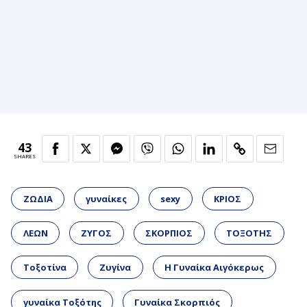
43
SHARES
ΖΩΔΙΑ
γυναίκες
sexy
ΚΡΙΟΣ
ΛΕΩΝ
ΖΥΓΟΣ
ΣΚΟΡΠΙΟΣ
ΤΟΞΟΤΗΣ
Τοξοτίνα
Ζυγίνα
Η Γυναίκα Αιγόκερως
γυναίκα Τοξότης
Γυναίκα Σκορπιός