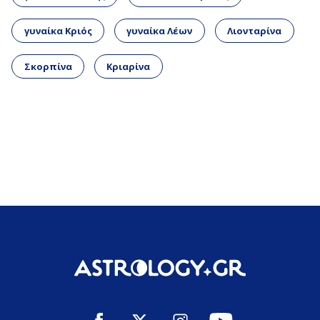
γυναίκα Κριός
γυναίκα Λέων
Λιονταρίνα
Σκορπίνα
Κριαρίνα