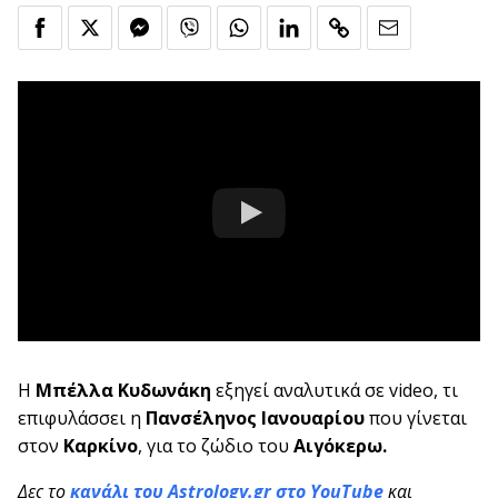
Η
Μπέλλα Κυδωνάκη
εξηγεί αναλυτικά σε video, τι
επιφυλάσσει η
Πανσέληνος Ιανουαρίου
που γίνεται
στον
Καρκίνο
,
για το ζώδιο του
Αιγόκερω.
Δες το
κανάλι του Astrology.gr στο YouTube
και