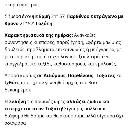
σκαριά για εμάς;
Σήμερα έχουμε
Ερμή
21° 57’
Παρθένου τετράγωνο με
Κρόνο
21° 57’
Τοξότη
Χαρακτηριστικά της ημέρας:
Αναγκαίες
συναντήσεις κι επαφές, παρεξήγηση, «φόρτωμα» μιας
δουλειάς, προβλήματα επικοινωνίας ή με έγγραφα, με
μεταφορικό μέσο ή τεχνολογικό εξοπλισμό, ένα
επαγγελματικό ταξίδι, καθυστερήσεις και εμπλοκές.
Αφορά κυρίως σε
Διδύμους
,
Παρθένους
,
Τοξότες
και
Ιχθύες
που έχουν γεννηθεί αρχές του 3ου
δεκαημέρου.
Η
Σελήνη
τις πρωινές ώρες
αλλάζει ζώδιο
και
εισέρχεται στον Τοξότη
! Σίγουρα, πολλά και
διάφορα θα δούμε και θα ακούσουμε αλλά σίγουρα όχι
αδιάφορα!