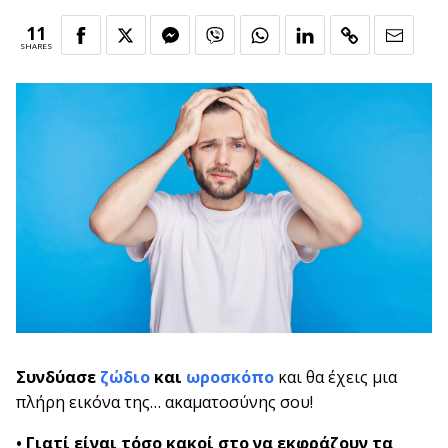
11
SHARES
Συνδύασε
ζώδιο
και
ωροσκόπο
και θα έχεις μια
πλήρη εικόνα της… ακαματοσύνης σου!
• Γιατί είναι τόσο κακοί στο να εκφράζουν τα