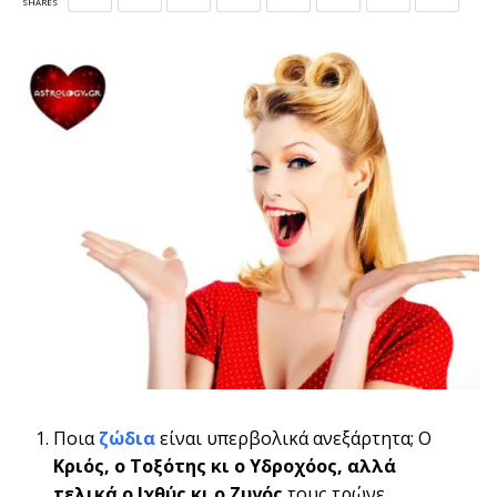
SHARES
Ποια
ζώδια
είναι υπερβολικά ανεξάρτητα; Ο
Κριός, ο Τοξότης κι ο Υδροχόος, αλλά
τελικά ο Ιχθύς κι ο Ζυγός
τους τρώνε