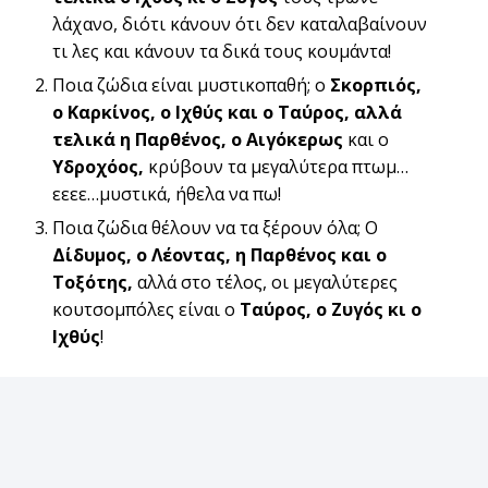
λάχανο, διότι κάνουν ότι δεν καταλαβαίνουν
τι λες και κάνουν τα δικά τους κουμάντα!
Ποια ζώδια είναι μυστικοπαθή; ο
Σκορπιός,
ο Καρκίνος, ο Ιχθύς και ο Ταύρος, αλλά
τελικά η Παρθένος, ο Αιγόκερως
και ο
Υδροχόος,
κρύβουν τα μεγαλύτερα πτωμ…
εεεε…μυστικά, ήθελα να πω!
Ποια ζώδια θέλουν να τα ξέρουν όλα; Ο
Δίδυμος, ο Λέοντας, η Παρθένος και ο
Τοξότης,
αλλά στο τέλος, οι μεγαλύτερες
κουτσομπόλες είναι ο
Ταύρος, ο Ζυγός κι ο
Ιχθύς
!