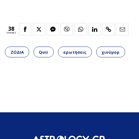
38
SHARES
ΖΩΔΙΑ
Quiz
ερωτήσεις
χιούμορ